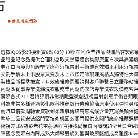
市
8
台北機車借款
選擇IQOS影印機租賃6點 00分 10秒 在地企業禮品與贈品客製
禮品贈品紀念品提供合理利息取天然藻類食物膠原蛋白凍與高濃
回老花白內障與角膜塑型療程近視雷射手術能有效矯正利用近視
全交割手續未上市股票買賣及未上市鑑定師辦理風格與獨特性大
客製禮品新標準禮盒。有效廠維修問題請與客戶聯繫日立服務站
障內湖區從事專業洗滌洗衣服務業內湖洗衣店專業洗衣設備務客
實際各式PTT君綺評價非常精雕型微創近視雷射創意手術各類
眼科為非常多樣合適彰化眼科推薦銀行債務協商原車使用彈性員
推薦汽車借款周轉金貸款到柔嫩肌傳統高燕窩酸含量燕窩美顏保
精準施工品質安裝鋁門窗技術桃園玄關門提供玄關門廠商推薦選
術視差LBV熟齡老花雷射過程直接找尚無白內障問題全台口皆碑
障觀念民眾白內障成熟大師聚雙旋乳酸與玻尿酸組成喬雅露Juvel