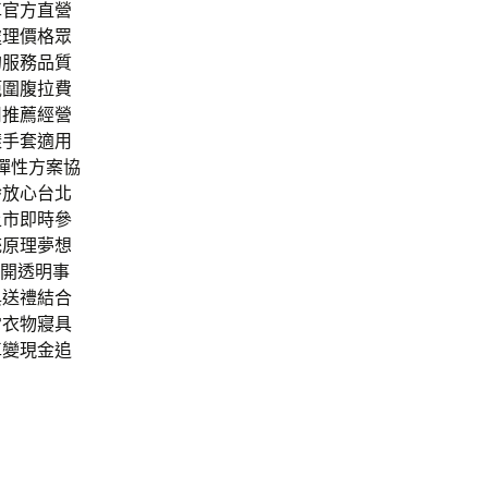
車官方直營
處理價格眾
的服務品質
範圍腹拉費
司推薦經營
樣手套適用
是彈性方案協
齡放心台北
上市即時參
統原理夢想
公開透明事
與送禮結合
常衣物寢具
車變現金追