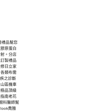
經驗禮品幫您
度膠原蛋白
雷射。分店
量訂製禮品
維修日立家
戶各類布需
眼疾之診斷
松山區機車
健極品頂級
購指南老花
眼科醫師幫
ook喬雅