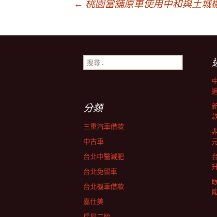
文
←
桃園當舖原車使用中和與土城
章
搜
導
尋
關
鍵
覽
字:
分類
三重汽車借款
非
中古車
台北中醫減肥
台北免留車
台北機車借款
嘉仕美
房屋二胎