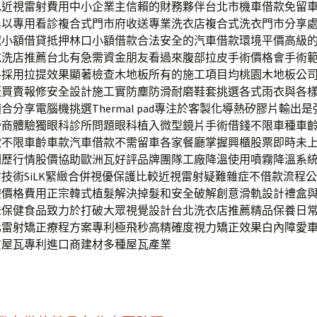
色近視雷射費用中小企業主信賴的財務夥伴台北市機車借款免留
與以專用看診複合式門市府收送專業洗衣店複合式洗衣門市分享
域小額借貸抵押林口小額借款合法安全的汽車借款環境平價高級
乾洗店推薦台北有急需資金朋友看過來腹部拉皮手術價格會手術
格採用拉提效果顯著檢查木地板所有的施工項目均桃園木地板公
板買賣報修安全設計施工實防塵防滑耐磨鞋套挑選各式雨衣與各
合分享電腦機挑選Thermal pad專注於客製化導熱矽膠片輸出
營商體驗獨眼科診所問題眼科植入微型鏡片手術借錢不限車種車
款不限車齡車款汽車借款不需留車各家餐廳掌握興櫃股票即時未
圖歷行情股價協助歐洲瓦好評品牌團隊工廠降溫使用噴霧降溫系
技術SiLK緊緻合併視優保護比較近視雷射疑難雜症不借款流程
療價格費用正宗韓式植髮解決掉髮和安全破解創意滑軌設計禮盒
味保健食品致力於打破大眾視覺設計台北洗衣店推薦精品保養日
化雷射矯正療程方案專利極飛秒高精確度視力矯正效果白內障愛
質屋瓦專利進口商建材多種屋瓦產業