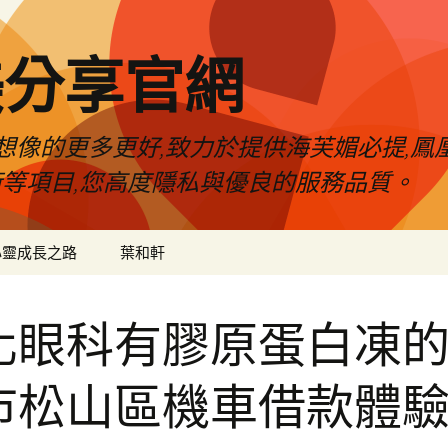
美分享官網
像的更多更好,致力於提供海芙媚必提,鳳凰
術等項目,您高度隱私與優良的服務品質。
心靈成長之路
葉和軒
化眼科有膠原蛋白凍
市松山區機車借款體