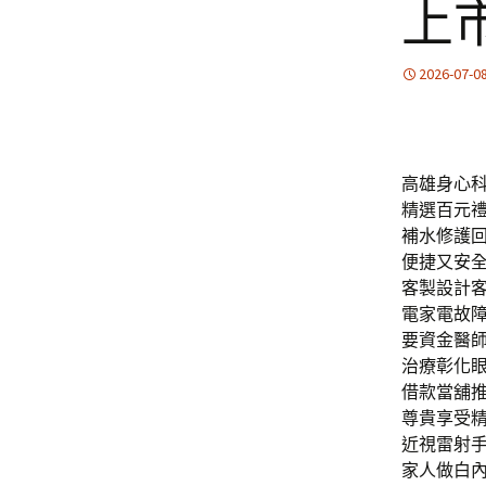
上
2026-07-0
高雄身心科
精選百元
補水修護
便捷又安
客製設計
電家電故
要資金醫師
治療彰化
借款當舖
尊貴享受
近視雷射手
家人做白內