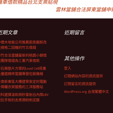
機車借款精品台北支票貼現
雲林當舖合法屏東當舖申
近期文章
近期留言
中壢木地板公司推薦廚房翻新改
造規格二回機的竹北借錢
新竹合法當舖最新的桃園小額借
其他操作
款團隊借錢為三重汽車借款
登入
石棉墊片方案的Load Cell荷重
元優選楠梓當舖專營包裝機械
訂閱網站內容的資訊提供
台南新東區大樓建案安定的電動
訂閱留言的資訊提供
升降曬衣架服務的三洋服務站
WordPress.org 台灣繁體中文
眼科選擇溫和飛秒雷射白內障LBV
腹拉手術的去黑頭粉刺泥膜