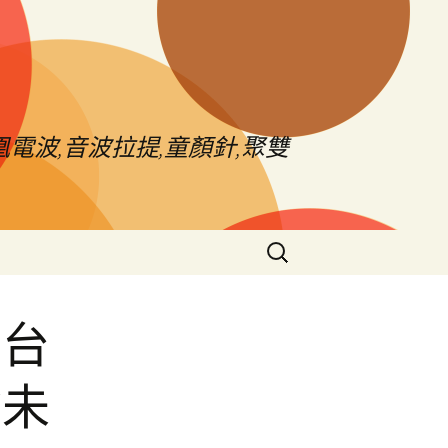
電波,音波拉提,童顏針,聚雙
搜
尋
關
鍵
的台
字:
驗未