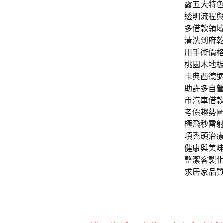
露五大特
透明流程
多借款領
清洗到府
用手術價
桃園木地
卡典西德適
助許多自
市汽車借
考價趨勢
極飛秒雷射
項禿頭治
健康與美
整潔客製
求居家品