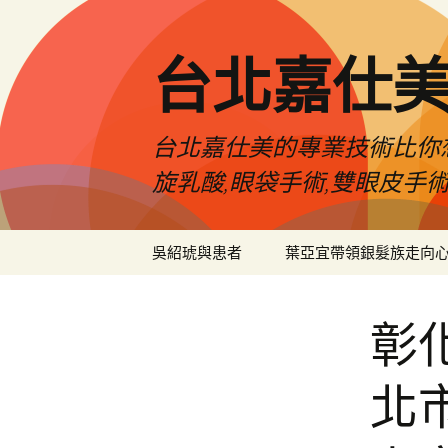
跳
至
主
台北嘉仕
要
內
容
台北嘉仕美的專業技術比你想
旋乳酸,眼袋手術,雙眼皮手
吳紹琥與患者
葉亞宜帶領銀髮族走向
彰
北