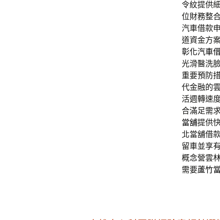
令紋提供
位財務整
汽車借款
道資金方
彰化汽車
光滑醫洗
重要預防措
代金融的
活週轉速
合滿足需
當舖
提供
北當舖借
留車並享
概念營雲
需要
蘆竹