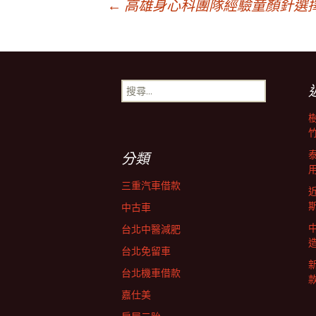
文
←
高雄身心科團隊經驗童顏針選擇
章
搜
導
尋
關
鍵
覽
字:
分類
三重汽車借款
中古車
台北中醫減肥
台北免留車
台北機車借款
嘉仕美