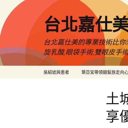
跳
至
主
台北嘉仕
要
內
容
台北嘉仕美的專業技術比你想
旋乳酸,眼袋手術,雙眼皮手
吳紹琥與患者
葉亞宜帶領銀髮族走向
土
享