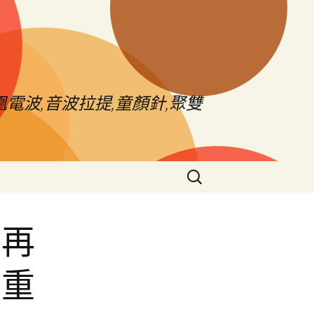
電波,音波拉提,童顏針,聚雙
搜
尋
關
鍵
檢再
字:
荷重