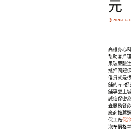
元
2026-07-0
高雄身心科選
幫助客戶
果玻尿酸
抵押問題
借貸就是
舖的epe
舒
鋪
專營土
誠信保密
查服務餐
廠商推薦
保工廠
保
泡布價格