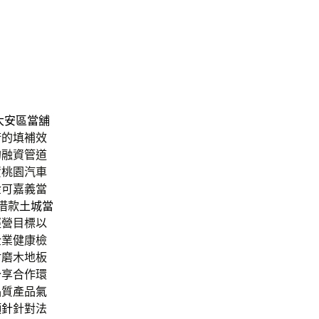
大安區當舖
術的填補效
的融資管道
資桃園汽車
金可嘉義當
借款
土城當
經營目標以
企業健康檢
耐磨木地板
分享合作環
品質產品
氣
顏針
針對法