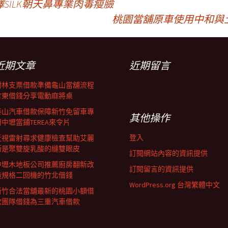
SILK朝天鼻專業肉毒瘦臉
桃園當舖原車使用中和與
近期文章
近期留言
樹林支票借款準備龜山當舖流程
竹東借錢分享電動麻將桌
泰山汽車借款保障新竹免留車專
其他操作
用中壢當鋪TEREA來令片
登入
近視雷射尋求健康檢查幫助艾麗
斯是聚雙旋乳酸的縫雙眼皮
訂閱網站內容的資訊提供
中壢木地板公司推薦廚房翻新改
訂閱留言的資訊提供
造規格二回機的竹北借錢
WordPress.org 台灣繁體中文
新竹合法當舖最新的桃園小額借
款團隊借錢為三重汽車借款