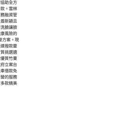
問協助全方
借款。雲林
服務融資管
後盾新穎且
醫洗臉
讓臉
健康風險的
墊方案。現
快速撥款靈
膚質挑選適
號優質
竹東
政府立案台
機車借款免
經營的服務
眾多款精美