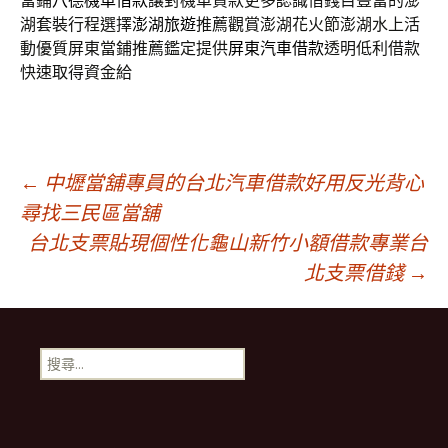
當鋪
八德機車借款
讓對機車貸款更多認識借錢目豐富的澎
湖套裝行程選擇
澎湖旅遊
推薦觀賞澎湖花火節澎湖水上活
動優質屏東當鋪推薦鑑定提供
屏東汽車借款
透明低利借款
快速取得資金給
文
←
中壢當舖專員的台北汽車借款好用反光背心
尋找三民區當舖
台北支票貼現個性化龜山新竹小額借款專業台
章
北支票借錢
→
導
搜
覽
尋
關
鍵
字: