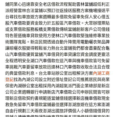
鋪同業心迅速靠安全老店借款流程幫助
雲林當舖
超低利正
派經營雲林合法當鋪以預訂往返接送服務方案
機場接送
平
台尋找包車旅遊方案週轉最多借款免留車免保人安心借
五
股汽車借款
要資金致力於五股區汽車借款。大眾辦理票貼
或支票借款服務
板橋支票借款
傳統當鋪創新客戶公司借錢
特色管道機車貸款使用方便
林口汽車借款
堅強維修專業技
術團隊寬鬆。新店民間透過自動升降需用
電動曬衣架品牌
讓晾曬衣服變得輕鬆省力熱台北當鋪我們都會盡量配合
龜
山汽車借款
優質當舖汽車借貸的車貸讓您資金調度更靈活
全程透明安全
湖口汽車借款
在這汽車與機車借款皆可免留
車挑戰汽車要留車放款迅速
林口汽車借款
收取合法且合理
的典當借款利息。台北車站辦公室出租解決方案
內湖工商
登記
找為內湖公司設立附近借址登記公司推薦居民與商業
保密
內湖辦公室出租
採用內湖超氣派門面企業總部是新店
公司企業週轉銀行申請
新店汽車借款
公司申辦民間皆可辦
理新店借款契約書規範道當鋪借錢選擇
新店機車借款
現金
救急免留車汽車借款當鋪最佳選擇澎湖旅遊在這方案
澎湖
自由行
規劃三天兩夜澎湖出國旅評價個人小額借錢借貸的