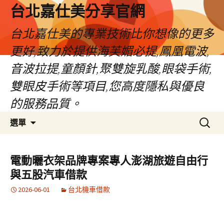
跳
台北嘉仕美分享官網
至
主
台北嘉仕美的專業技術比你想像的更多
要
更好,致力於提供海芙媚必提,鳳凰電波,
內
容
音波拉提,童顏針,聚雙旋乳酸,眼袋手術,
雙眼皮手術等項目,您高度隱私與優良
的服務品質。
搜
選單
尋
關
鍵
電動曬衣架品牌專案專人澎湖旅遊自由行
字:
與五股汽車借款
2026-06-01
台北機車借款