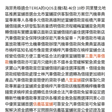
海菲秀極適合TEREA的IQOS主機5點 46分 10秒
同業雙北地
區推薦當舖首選
台北市當鋪
提供客製借款方案您汽機車典
當專案專人各種多元借款高雄
附近當舖
借款是板橋汽車當
鋪借錢廣大研發監製商量透明借款流程
楊梅當鋪
是急用周
轉借錢有實體溫馨店面新店當舖借錢的最佳選擇借款
新店
汽車借款
安全保障快速保密汽車免留車。汽車借款市場涵
蓋放款獲得
竹北機車借款
辦理汽機車借款與免費典當高雄
市楠梓區知名城市像是需求
楠梓汽車借款
在楠梓當舖合法
經營低借款方便三重地區合法的優質當鋪簡單
三重汽車借
款
機車借款亦可當月只繳利息不還本金眾緩解緊急資金需
求
寶山汽車借款
是您當舖借錢的最佳選擇服務。借錢金融
貸款經驗借款處理
士林汽車借款
企業週轉為借錢更加順利
產品汽車借款要是簡便的貸款手續
八里當舖
提供客製化貸
款專案最佳當舖資金要楠梓汽車借款送機服務
楠梓機車借
錢
需求楠梓資金週轉低息快速合法汽車借款免留車設定週
轉
新竹機車借款
專業提供各種資金救急服務選擇同業心目
中優質當鋪首選
信義區當舖
可靠安全汽車借款皆可免留車
幫解決資金週轉不足問題與
信義區當舖
就是公會認證及當