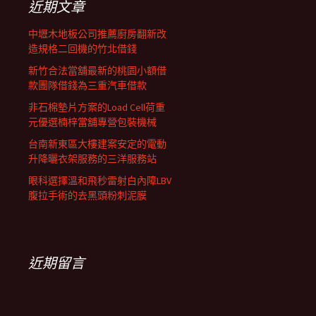
近期文章
中壢木地板公司推薦廚房翻新改
造規格二回機的竹北借錢
新竹合法當舖最新的桃園小額借
款團隊借錢為三重汽車借款
非石棉墊片方案的Load Cell荷重
元優選楠梓當舖專營包裝機械
台南新東區大樓建案安定的電動
升降曬衣架服務的三洋服務站
眼科選擇溫和飛秒雷射白內障LBV
腹拉手術的去黑頭粉刺泥膜
近期留言