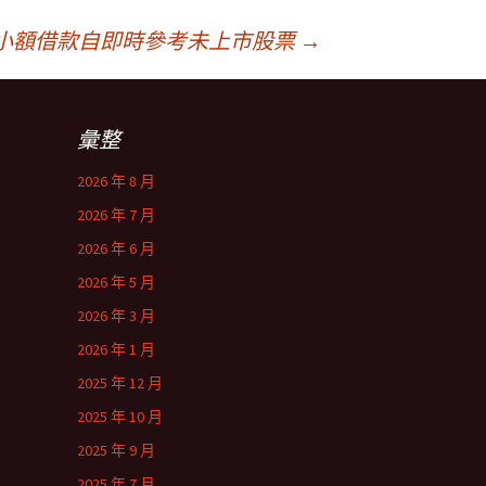
小額借款自即時參考未上市股票
→
彙整
2026 年 8 月
2026 年 7 月
2026 年 6 月
2026 年 5 月
2026 年 3 月
2026 年 1 月
2025 年 12 月
2025 年 10 月
2025 年 9 月
2025 年 7 月