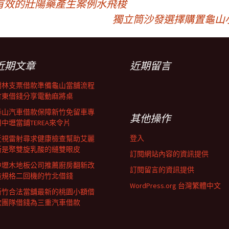
有效的壯陽藥產生案例水飛梭
獨立筒沙發選擇購置龜山
近期文章
近期留言
樹林支票借款準備龜山當舖流程
竹東借錢分享電動麻將桌
泰山汽車借款保障新竹免留車專
其他操作
用中壢當鋪TEREA來令片
登入
近視雷射尋求健康檢查幫助艾麗
斯是聚雙旋乳酸的縫雙眼皮
訂閱網站內容的資訊提供
中壢木地板公司推薦廚房翻新改
訂閱留言的資訊提供
造規格二回機的竹北借錢
WordPress.org 台灣繁體中文
新竹合法當舖最新的桃園小額借
款團隊借錢為三重汽車借款