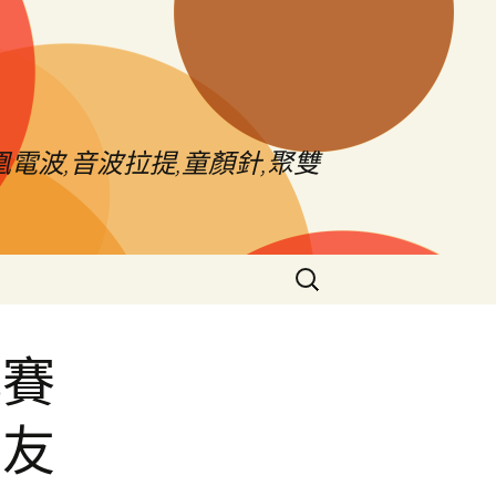
電波,音波拉提,童顏針,聚雙
搜
尋
關
鍵
比賽
字:
交友