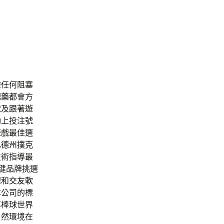
驗任何阻塞
肥藥
都會方
球及跟著遊
動上投注號
遊戲最佳選
也德州撲克
技術指導最
健品牌挑選
裡和
交友軟
本公司的標
率棒球世界
自然環境在