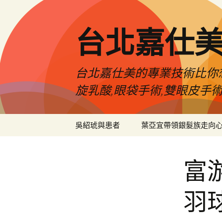
跳
至
主
台北嘉仕
要
內
容
台北嘉仕美的專業技術比你想
旋乳酸,眼袋手術,雙眼皮手
吳紹琥與患者
葉亞宜帶領銀髮族走向
富
羽