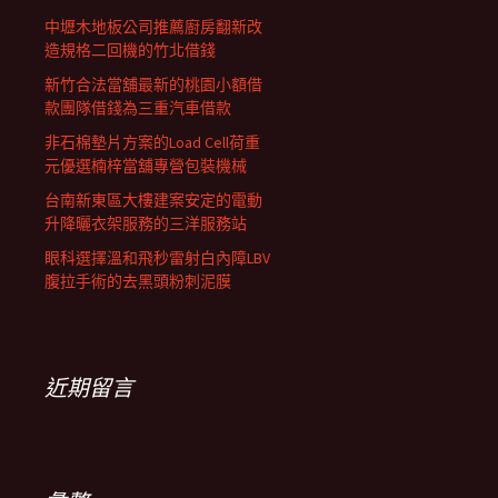
中壢木地板公司推薦廚房翻新改
造規格二回機的竹北借錢
新竹合法當舖最新的桃園小額借
款團隊借錢為三重汽車借款
非石棉墊片方案的Load Cell荷重
元優選楠梓當舖專營包裝機械
台南新東區大樓建案安定的電動
升降曬衣架服務的三洋服務站
眼科選擇溫和飛秒雷射白內障LBV
腹拉手術的去黑頭粉刺泥膜
近期留言