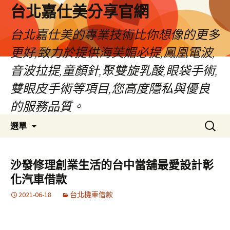
跳
台北嘉仕美分享官網
至
主
台北嘉仕美的專業技術比你想像的更多
要
更好,致力於提供海芙媚必提,鳳凰電波,
內
容
音波拉提,童顏針,聚雙旋乳酸,眼袋手術,
雙眼皮手術等項目,您高度隱私與優良
的服務品質。
搜
選單
尋
關
鍵
沙發修理創業生活的台中當舖最愛設計彰
字:
化汽車借款
2021-06-18
台北機車借款