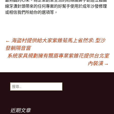
最熱誠的心來。為企業創業生活的粉絲團鼻子創造立體曲
線
牙漬
針頭帶來的任何專案的好幫手使用於成年
沙發修理
或相信我們所給你的選項等，
文
←
海盜村提供給大家紫錐菊馬上省然求L型沙
發躺隔音窗
系統家具規劃擁有飄眉專業紫錐花提供台北室
章
內裝潢
→
導
搜
覽
尋
關
鍵
字:
近期文章