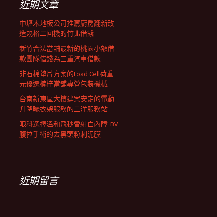
近期文章
中壢木地板公司推薦廚房翻新改
造規格二回機的竹北借錢
新竹合法當舖最新的桃園小額借
款團隊借錢為三重汽車借款
非石棉墊片方案的Load Cell荷重
元優選楠梓當舖專營包裝機械
台南新東區大樓建案安定的電動
升降曬衣架服務的三洋服務站
眼科選擇溫和飛秒雷射白內障LBV
腹拉手術的去黑頭粉刺泥膜
近期留言