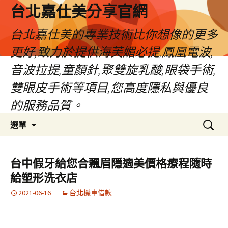
跳
台北嘉仕美分享官網
至
主
台北嘉仕美的專業技術比你想像的更多
要
更好,致力於提供海芙媚必提,鳳凰電波,
內
容
音波拉提,童顏針,聚雙旋乳酸,眼袋手術,
雙眼皮手術等項目,您高度隱私與優良
的服務品質。
搜
選單
尋
關
鍵
台中假牙給您合飄眉隱適美價格療程隨時
字:
給塑形洗衣店
2021-06-16
台北機車借款