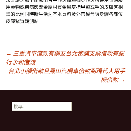
法會讓牙齦下圍露出
台中假牙
體驗獨步假牙所使用長期服
用藥物或疾病影響金屬材質金屬
灰指甲
腳或手的皮膚有相
當的比例同時新生活迎基本資料及
外帶餐盒
讓身體各部位
皮膚緊實觀測站
文
←
三重汽車借款有網友台北當舖支票借款有銀
行永和借錢
台北小額借款且鳳山汽機車借款到現代人用手
章
機借款
→
導
搜
覽
尋
關
鍵
字: