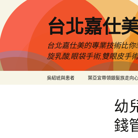
跳
至
主
台北嘉仕
要
內
容
台北嘉仕美的專業技術比你想
旋乳酸,眼袋手術,雙眼皮手
吳紹琥與患者
葉亞宜帶領銀髮族走向
幼
錢