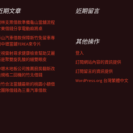
近期文章
近期留言
樹林支票借款準備龜山當舖流程
竹東借錢分享電動麻將桌
泰山汽車借款保障新竹免留車專
其他操作
用中壢當鋪TEREA來令片
登入
近視雷射尋求健康檢查幫助艾麗
斯是聚雙旋乳酸的縫雙眼皮
訂閱網站內容的資訊提供
中壢木地板公司推薦廚房翻新改
訂閱留言的資訊提供
造規格二回機的竹北借錢
WordPress.org 台灣繁體中文
新竹合法當舖最新的桃園小額借
款團隊借錢為三重汽車借款