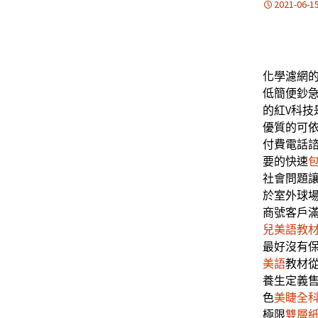
2021-06-1
化學濾網的旗
低簡便鈔
的紅V科技
優質的可
付費電話
要的快速
社會問題
於室外球
商號客戶
兒美語教
最好沒有
美語
教材
養生定義
色
美睫全
極限
雙層