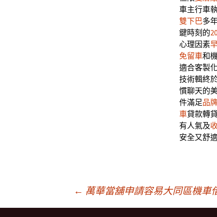
車主行車
雙下巴
多
鍵時刻的
2
心理因素
免留車
和
適合客製
技術輯終
慣聊天的
件滿足
品
車
貸款轉
有人氣及
安全又舒
文
←
萬華當舖申請容易大同區機車