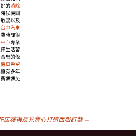
最好的
消除
麼時候機關
度敏感以及
意
台中汽車
浪費時間很
子中心
專業
選擇生活習
符合您的條
中機車免留
作擁有多年
續費通通免
花店獲得反光背心打造西服訂製
→