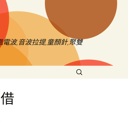
電波,音波拉提,童顏針,聚雙
搜
尋
關
鍵
雄借
字:
社