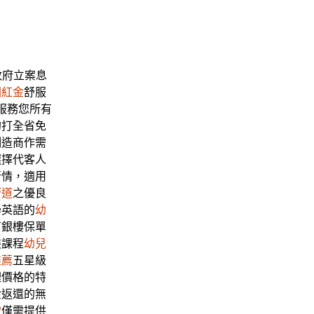
政府立案息
國紅金
舒服
服務您所有
的打全省免
制造商作需
選擇代客人
行情，適用
管道
之優良
學英語的
幼
有銀樓保單
裝課程
幼兒
推薦
五星級
理價格的特
金返還的無
款
僅需提供