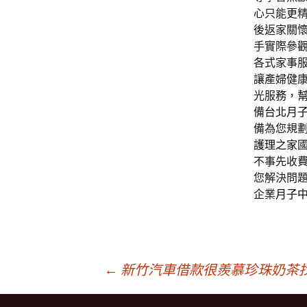
心只能更
後返家關
手實際參
各式家事
讓產婦健
光服務，
備
台北月
備為您規
護理之家
不事先收
您解決問
企業
月子
文
←
新竹汽車借款很羨慕珍珠奶茶