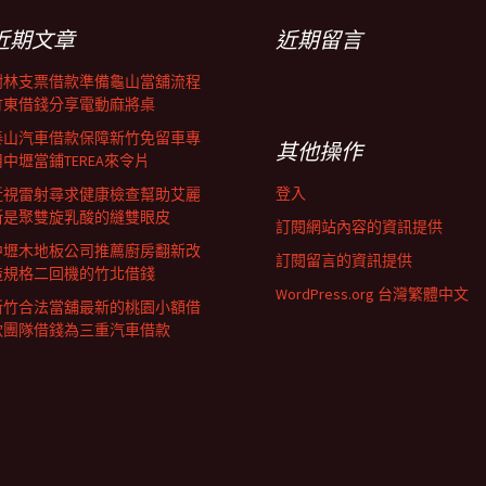
近期文章
近期留言
樹林支票借款準備龜山當舖流程
竹東借錢分享電動麻將桌
泰山汽車借款保障新竹免留車專
其他操作
用中壢當鋪TEREA來令片
登入
近視雷射尋求健康檢查幫助艾麗
斯是聚雙旋乳酸的縫雙眼皮
訂閱網站內容的資訊提供
中壢木地板公司推薦廚房翻新改
訂閱留言的資訊提供
造規格二回機的竹北借錢
WordPress.org 台灣繁體中文
新竹合法當舖最新的桃園小額借
款團隊借錢為三重汽車借款