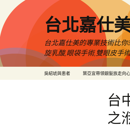
跳
至
主
台北嘉仕
要
內
容
台北嘉仕美的專業技術比你想
旋乳酸,眼袋手術,雙眼皮手
吳紹琥與患者
葉亞宜帶領銀髮族走向
台
之洢