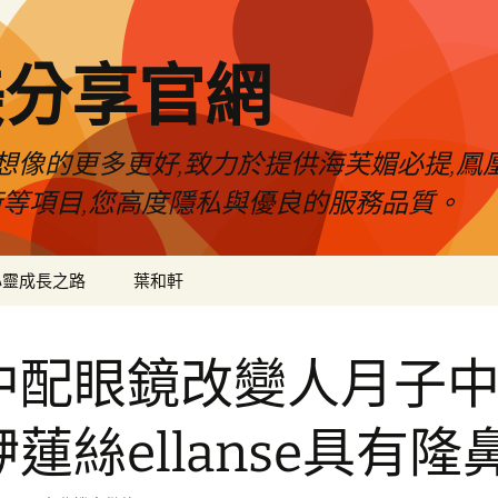
美分享官網
像的更多更好,致力於提供海芙媚必提,鳳凰
術等項目,您高度隱私與優良的服務品質。
心靈成長之路
葉和軒
中配眼鏡改變人月子
蓮絲ellanse具有隆