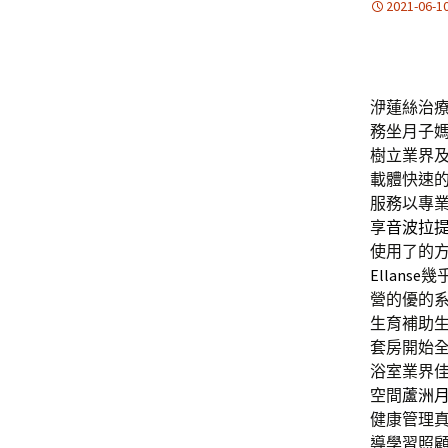
2021-06-1
洢蓮絲治療白
務坐月子媽
樹立業界
載體快速
服務以專
享
音波拉
使用了的
Ellanse
幾
營的優的
生育補助
套房開始
浴室業界
空間
蘆洲
健康管理
導學習照