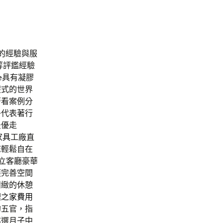
的經驗與服
等評鑑經驗
e
具有凝膠
假式的世界
著看案例分
子代表著行
最優走
家具
工廠直
您輕鬆自在
獨立客廳豪華
護完善空間
精緻的休憩
理之家費用
的五官，指
挑選月子中