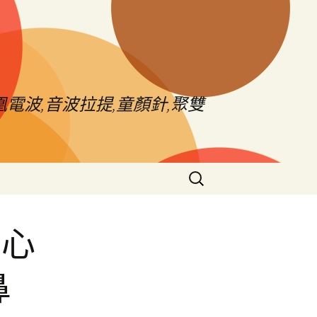
電波,音波拉提,童顏針,聚雙
搜
尋
關
鍵
中心
字:
鼻