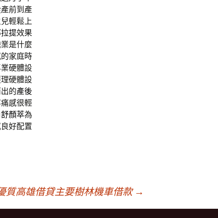
從產前到產
生兒輕鬆上
部拉提
效果
職業是什麼
感的家庭時
專業硬體設
護理硬體設
而出的
產後
疼痛感很輕
尚
舒顏萃
為
感良好配置
優質高雄借貸主要樹林機車借款
→