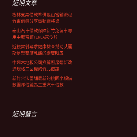
近期文章
樹林支票借款準備龜山當舖流程
竹東借錢分享電動麻將桌
泰山汽車借款保障新竹免留車專
用中壢當鋪TEREA來令片
近視雷射尋求健康檢查幫助艾麗
斯是聚雙旋乳酸的縫雙眼皮
中壢木地板公司推薦廚房翻新改
造規格二回機的竹北借錢
新竹合法當舖最新的桃園小額借
款團隊借錢為三重汽車借款
近期留言