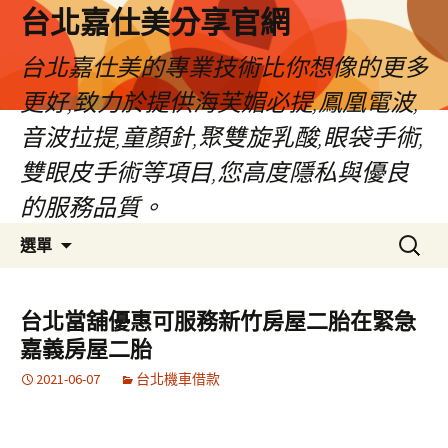
跳
台北嘉仕美分享官網
至
主
台北嘉仕美的專業技術比你想像的更多
要
更好,致力於提供海芙媚必提,鳳凰電波,
內
容
音波拉提,童顏針,聚雙旋乳酸,眼袋手術,
雙眼皮手術等項目,您高度隱私與優良
的服務品質。
搜
選單
尋
關
鍵
台北當舖優惠可服務新竹房屋二胎在緊急
字:
嘉義房屋二胎
2021-06-07
台北機車借款