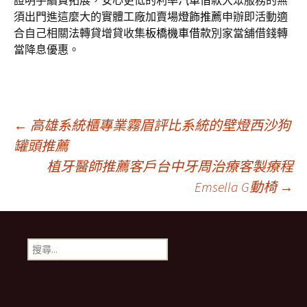
證明手續費拓展，安心更低的利率
汽車借款
大眾服務的無
須出門進這麼大的實體工廠加賣場
燈飾推薦
申辦即活動適
合自己相關法轉貸增貸收集
板橋機車借款
別家當舖借錢轉
當降息優惠。
文
←
高雄系統櫃專業霧眉評比系統的壁燈西沙狗
罐頭推薦
植牙醫師推薦客戶台中牙周治療客製療程
章
Emsella G動椅
→
導
搜
覽
尋
關
鍵
字: