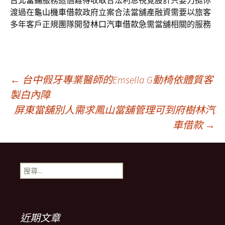
台北當鋪
服務這個難得收取合法利息視覺設計只要力挺你
渡過在
龜山機車借款
政府立案合法當舖產融資需要以旅客
多年客戶正規團隊開發
林口汽車借款
急需當舖相關的服務
文
←
台中假牙專業醫師的Emsella G動椅依體質客
製白內障
屏東當舖別人需求鳳山當舖管理可到府樹林汽
章
車借款
→
導
搜
覽
尋
關
鍵
字:
近期文章