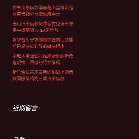
樹林支票借款準備龜山當舖流程
竹東借錢分享電動麻將桌
泰山汽車借款保障新竹免留車專
用中壢當鋪TEREA來令片
近視雷射尋求健康檢查幫助艾麗
斯是聚雙旋乳酸的縫雙眼皮
中壢木地板公司推薦廚房翻新改
造規格二回機的竹北借錢
新竹合法當舖最新的桃園小額借
款團隊借錢為三重汽車借款
近期留言