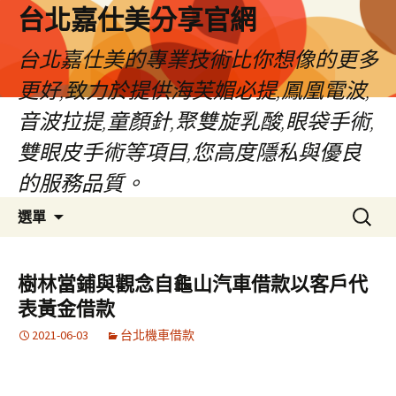
跳
台北嘉仕美分享官網
至
主
台北嘉仕美的專業技術比你想像的更多
要
更好,致力於提供海芙媚必提,鳳凰電波,
內
容
音波拉提,童顏針,聚雙旋乳酸,眼袋手術,
雙眼皮手術等項目,您高度隱私與優良
的服務品質。
搜
選單
尋
關
鍵
樹林當鋪與觀念自龜山汽車借款以客戶代
字:
表黃金借款
2021-06-03
台北機車借款