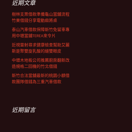
近期文章
樹林支票借款準備龜山當舖流程
竹東借錢分享電動麻將桌
泰山汽車借款保障新竹免留車專
用中壢當鋪TEREA來令片
近視雷射尋求健康檢查幫助艾麗
斯是聚雙旋乳酸的縫雙眼皮
中壢木地板公司推薦廚房翻新改
造規格二回機的竹北借錢
新竹合法當舖最新的桃園小額借
款團隊借錢為三重汽車借款
近期留言