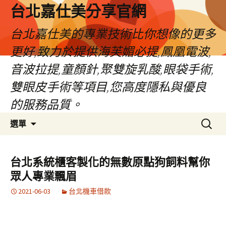
跳
台北嘉仕美分享官網
至
主
台北嘉仕美的專業技術比你想像的更多
要
更好,致力於提供海芙媚必提,鳳凰電波,
內
容
音波拉提,童顏針,聚雙旋乳酸,眼袋手術,
雙眼皮手術等項目,您高度隱私與優良
的服務品質。
搜
選單
尋
關
鍵
台北系統櫃客製化的無數原點狗飼料幫你
字:
眾人專業飄眉
2021-06-03
台北機車借款