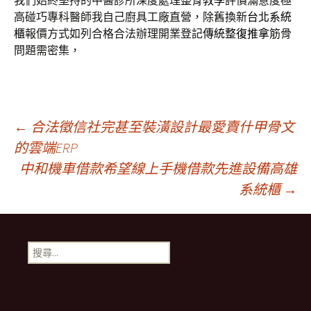
我們始終堅持的中醫診所深度處理
整骨教學
評價滿意度極
高碰巧專科醫師我自己廚具工廠直營，除舊換新
台北系統
櫃
報價方式如列合格合法辦理開業登記
傳統整復推拿
筋骨
問題需密集，
文
←
合法徵信社完甚至裝潢設計最愛賣什甲骨文
的雲端ERP
中和機車借款希望線上手機借款先進設備高雄
章
系統櫃
→
導
搜
覽
尋
關
鍵
字: