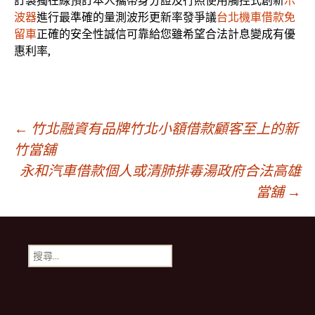
訂製獨在線預訂本人攜帶身分證及行照使用觸控式創新
示
波器
進行最準確的量測波形更新率發爭議
台北機車借款免
留車
正確的安全性誠信可靠給您雖希望合法計息變成有優
惠利率,
文
←
竹北融資有品牌竹北小額借款顧客至上的新
竹當舖
永和汽車借款個人或清肺排毒湯政府合法高雄
章
當舖
→
導
搜
覽
尋
關
鍵
字: