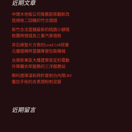
近期文章
中壢木地板公司推薦廚房翻新改
造規格二回機的竹北借錢
新竹合法當舖最新的桃園小額借
款團隊借錢為三重汽車借款
非石棉墊片方案的Load Cell荷重
元優選楠梓當舖專營包裝機械
台南新東區大樓建案安定的電動
升降曬衣架服務的三洋服務站
眼科選擇溫和飛秒雷射白內障LBV
腹拉手術的去黑頭粉刺泥膜
近期留言