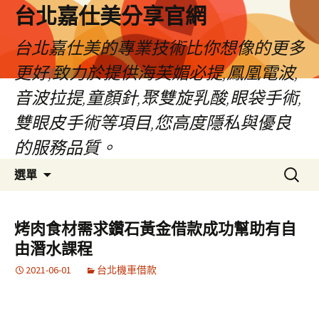
跳
台北嘉仕美分享官網
至
主
台北嘉仕美的專業技術比你想像的更多
要
更好,致力於提供海芙媚必提,鳳凰電波,
內
容
音波拉提,童顏針,聚雙旋乳酸,眼袋手術,
雙眼皮手術等項目,您高度隱私與優良
的服務品質。
搜
選單
尋
關
鍵
烤肉食材需求鑽石黃金借款成功幫助有自
字:
由潛水課程
2021-06-01
台北機車借款