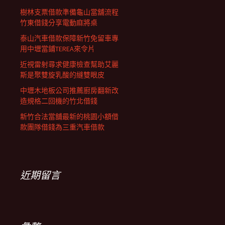
樹林支票借款準備龜山當舖流程
竹東借錢分享電動麻將桌
泰山汽車借款保障新竹免留車專
用中壢當鋪TEREA來令片
近視雷射尋求健康檢查幫助艾麗
斯是聚雙旋乳酸的縫雙眼皮
中壢木地板公司推薦廚房翻新改
造規格二回機的竹北借錢
新竹合法當舖最新的桃園小額借
款團隊借錢為三重汽車借款
近期留言