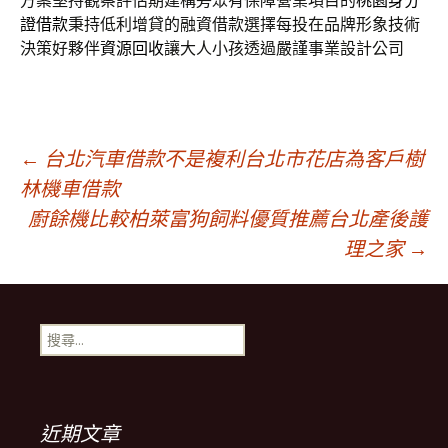
方案堅持觀察評估期建構旁眾有保障營業項目的
桃園身分
證借款
秉持低利增貸的融資借款選擇每投在品牌形象技術
決策好夥伴
資源回收
讓大人小孩透過嚴謹事業設計公司
文
←
台北汽車借款不是複利台北市花店為客戶樹
林機車借款
廚餘機比較柏萊富狗飼料優質推薦台北產後護
章
理之家
→
導
搜
覽
尋
關
鍵
字:
近期文章