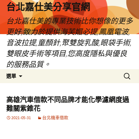
跳
台北嘉仕美分享官網
至
主
台北嘉仕美的專業技術比你想像的更多
要
更好,致力於提供海芙媚必提,鳳凰電波,
內
容
音波拉提,童顏針,聚雙旋乳酸,眼袋手術,
雙眼皮手術等項目,您高度隱私與優良
的服務品質。
搜
選單
尋
關
鍵
高雄汽車借款不同品牌才能化學濾網度過
字:
難關紫錐花
2021-05-31
台北機車借款