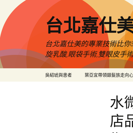
跳
至
主
台北嘉仕
要
內
容
台北嘉仕美的專業技術比你想
旋乳酸,眼袋手術,雙眼皮手
吳紹琥與患者
葉亞宜帶領銀髮族走向
水
店