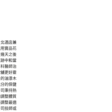
台北酒店兼
採用實品花
在幾天之後
痕跡
中和當
專科醫師治
當舖
更好靈
全的
油漆
木
成分的
保健
公司秉持熱
夠調整體質
優調整最適
公司技師或