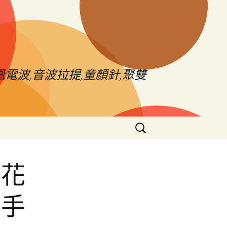
電波,音波拉提,童顏針,聚雙
搜
尋
關
鍵
市花
字:
皮手