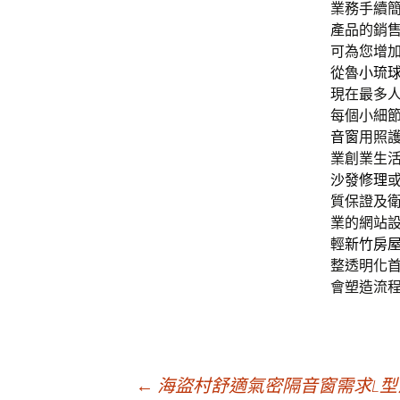
業務手續
產品的銷
可為您增
從魯
小琉
現在最多
每個小細
音窗
用照
業創業生
沙發修理
質保證及
業的網站
輕
新竹房
整透明化
會塑造流
文
←
海盜村舒適氣密隔音窗需求L