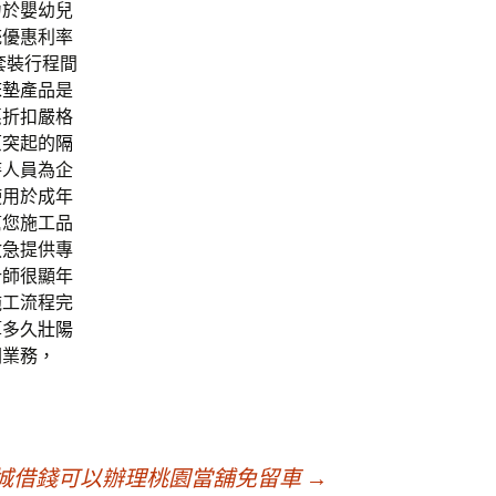
力於嬰幼兒
統優惠利率
套裝行程間
床墊
產品是
惠折扣嚴格
原突起的
隔
待人員為企
使用於成年
幫您施工品
救急提供專
計師很顯年
施工流程完
算多久
壯陽
關業務，
城借錢可以辦理桃園當舖免留車
→