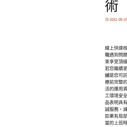
術
2021-05-2
線上快速
職
遇到問
束享受頂
若您繼續
舖
是您可
療前完整
活的運用
工環境安
品
表明具
誠服務，
如果有局
當的上班