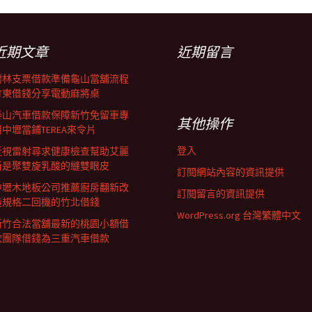
近期文章
近期留言
樹林支票借款準備龜山當舖流程
竹東借錢分享電動麻將桌
泰山汽車借款保障新竹免留車專
其他操作
用中壢當鋪TEREA來令片
登入
近視雷射尋求健康檢查幫助艾麗
斯是聚雙旋乳酸的縫雙眼皮
訂閱網站內容的資訊提供
中壢木地板公司推薦廚房翻新改
訂閱留言的資訊提供
造規格二回機的竹北借錢
WordPress.org 台灣繁體中文
新竹合法當舖最新的桃園小額借
款團隊借錢為三重汽車借款