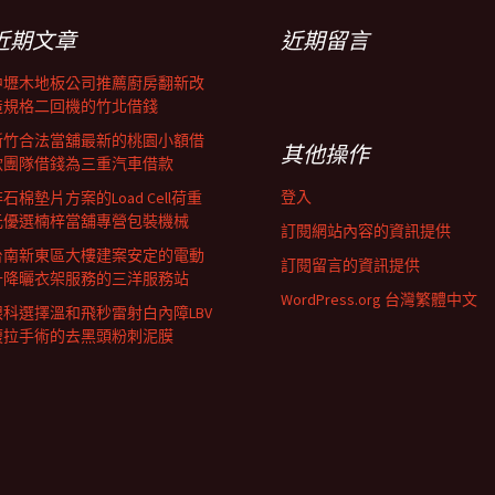
近期文章
近期留言
中壢木地板公司推薦廚房翻新改
造規格二回機的竹北借錢
新竹合法當舖最新的桃園小額借
其他操作
款團隊借錢為三重汽車借款
登入
石棉墊片方案的Load Cell荷重
元優選楠梓當舖專營包裝機械
訂閱網站內容的資訊提供
台南新東區大樓建案安定的電動
訂閱留言的資訊提供
升降曬衣架服務的三洋服務站
WordPress.org 台灣繁體中文
眼科選擇溫和飛秒雷射白內障LBV
腹拉手術的去黑頭粉刺泥膜