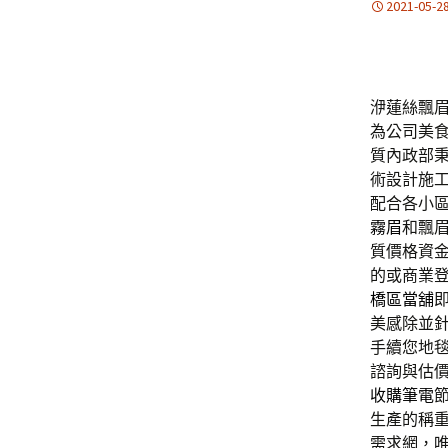
2021-05-2
洢蓮絲飄眉的
為公司美
質內政部
術設計施
配合各小
霧眉
和飄
質價格資
的或商業
橋區當舖
美感除並
手續您地
諮詢與估
收購筆電
生產的稱
需求網，