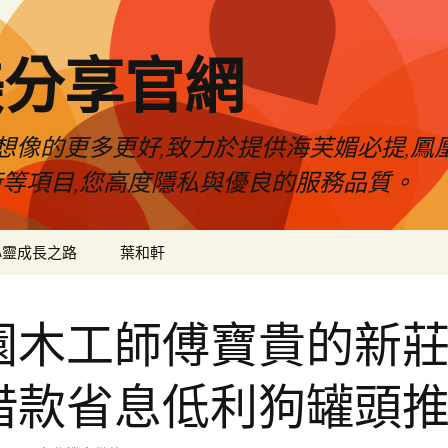
美分享官網
像的更多更好,致力於提供海芙媚必提,鳳凰
術等項目,您高度隱私與優良的服務品質。
心靈成長之路
葉和軒
園木工師傅寶貴的新
借款省息低利狗罐頭