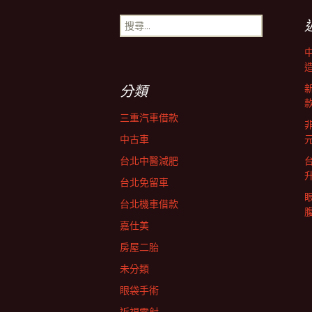
章
搜
尋
導
關
鍵
字:
覽
分類
三重汽車借款
非
中古車
台北中醫減肥
台北免留車
台北機車借款
嘉仕美
房屋二胎
未分類
眼袋手術