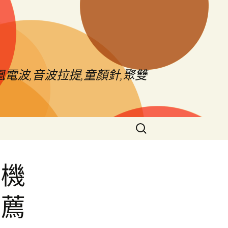
電波,音波拉提,童顏針,聚雙
搜
尋
關
鍵
莊機
字:
推薦