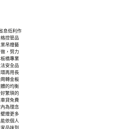
省息低利作
嚴格控管品
生業
吊燈
藝
訂做，努力
本板橋
專業
立法安全品
循環再用長
的周轉金
板
整體的均衡
計好繁瑣的
供車貸免費
室內為理念
引
壁燈
更多
具能依個人
居家品味到