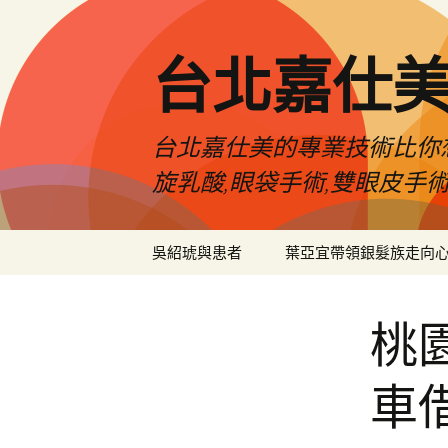
跳
至
主
台北嘉仕
要
內
容
台北嘉仕美的專業技術比你想
旋乳酸,眼袋手術,雙眼皮手
吳紹琥與患者
葉亞宜帶領銀髮族走向
桃
車