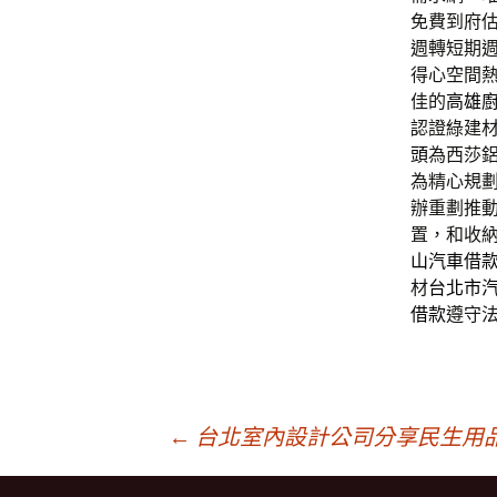
免費到府
週轉短期
得心空間
佳的
高雄
認證綠建
頭
為西莎
為精心規
辦重劃推
置，和收
山汽車借
材
台北市
借款
遵守
文
←
台北室內設計公司分享民生用