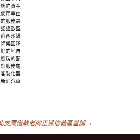
不綁約資金
款使用率由
供的服務最
材認證歐盟
族群
西沙罐
工師傅
團隊
美好的地自
伍廚房的配
為您服務
龜
力客製化器
色
新莊汽車
北支票借款老牌正派信義區當舖
→