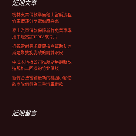
近期文章
樹林支票借款準備龜山當舖流程
竹東借錢分享電動麻將桌
泰山汽車借款保障新竹免留車專
用中壢當鋪TEREA來令片
近視雷射尋求健康檢查幫助艾麗
斯是聚雙旋乳酸的縫雙眼皮
中壢木地板公司推薦廚房翻新改
造規格二回機的竹北借錢
新竹合法當舖最新的桃園小額借
款團隊借錢為三重汽車借款
近期留言