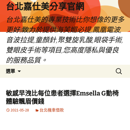
跳
台北嘉仕美分享官網
至
主
台北嘉仕美的專業技術比你想像的更多
要
更好,致力於提供海芙媚必提,鳳凰電波,
內
容
音波拉提,童顏針,聚雙旋乳酸,眼袋手術,
雙眼皮手術等項目,您高度隱私與優良
的服務品質。
搜
選單
尋
關
鍵
敏感早洩比每位患者選擇Emsella G動椅
字:
體驗飄眉價錢
2021-05-28
台北機車借款