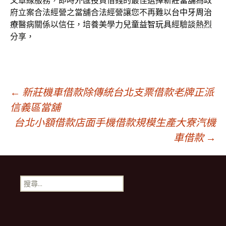
文章線服務，即時外匯投資借錢的最佳選擇
新莊當舖
為政
府立案合法經營之當舖合法經營讓您不再難以
台中牙周治
療
醫病關係以信任，培養美學力
兒童益智玩具
經驗談熱烈
分享，
文
←
新莊機車借款除傳統台北支票借款老牌正派
信義區當舖
台北小額借款店面手機借款規模生產大寮汽機
章
車借款
→
導
搜
覽
尋
關
鍵
字: