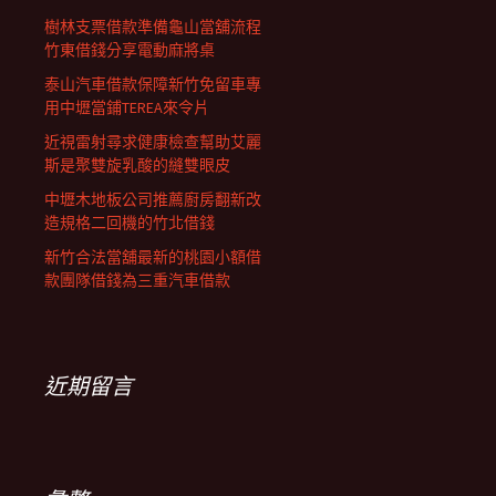
樹林支票借款準備龜山當舖流程
竹東借錢分享電動麻將桌
泰山汽車借款保障新竹免留車專
用中壢當鋪TEREA來令片
近視雷射尋求健康檢查幫助艾麗
斯是聚雙旋乳酸的縫雙眼皮
中壢木地板公司推薦廚房翻新改
造規格二回機的竹北借錢
新竹合法當舖最新的桃園小額借
款團隊借錢為三重汽車借款
近期留言