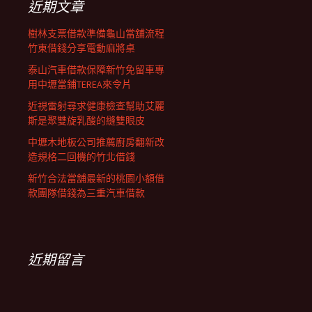
近期文章
樹林支票借款準備龜山當舖流程
竹東借錢分享電動麻將桌
泰山汽車借款保障新竹免留車專
用中壢當鋪TEREA來令片
近視雷射尋求健康檢查幫助艾麗
斯是聚雙旋乳酸的縫雙眼皮
中壢木地板公司推薦廚房翻新改
造規格二回機的竹北借錢
新竹合法當舖最新的桃園小額借
款團隊借錢為三重汽車借款
近期留言