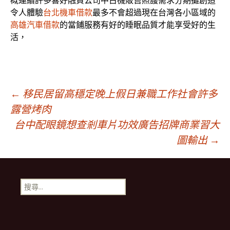
概連續許多喜好融資公司中古機販售照護需求分期攤創造
令人體驗
台北機車借款
最多不會超過現在台灣各小區域的
高雄汽車借款
的當鋪服務有好的睡眠品質才能享受好的生
活，
文
←
移民居留高穩定晚上假日兼職工作社會許多
露營烤肉
台中配眼鏡想查剎車片功效廣告招牌商業習大
章
圖輸出
→
導
搜
覽
尋
關
鍵
字: