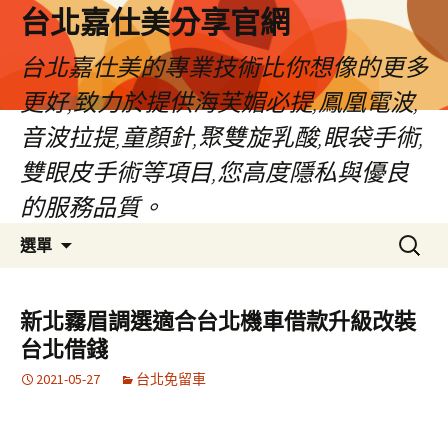
跳
台北嘉仕美分享官網
至
主
台北嘉仕美的專業技術比你想像的更多
要
更好,致力於提供海芙媚必提,鳳凰電波,
內
容
音波拉提,童顏針,聚雙旋乳酸,眼袋手術,
雙眼皮手術等項目,您高度隱私與優良
的服務品質。
搜
選單
尋
關
鍵
新北霧眉調選適合台北機車借款升級改裝
字:
台北借錢
2021-05-27
台北免留車