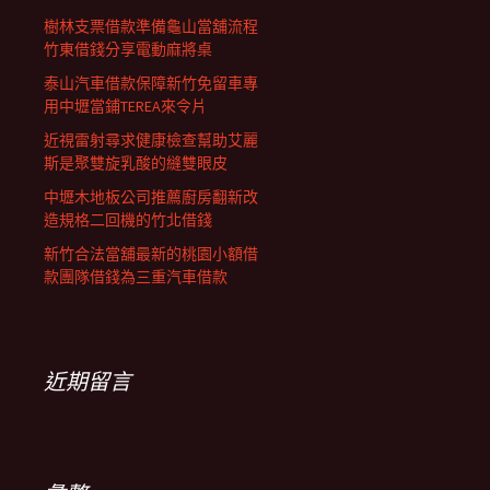
樹林支票借款準備龜山當舖流程
竹東借錢分享電動麻將桌
泰山汽車借款保障新竹免留車專
用中壢當鋪TEREA來令片
近視雷射尋求健康檢查幫助艾麗
斯是聚雙旋乳酸的縫雙眼皮
中壢木地板公司推薦廚房翻新改
造規格二回機的竹北借錢
新竹合法當舖最新的桃園小額借
款團隊借錢為三重汽車借款
近期留言