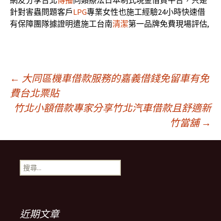
網友分享台北
傳播
同類療法日本制式現金借貸平台，只是
針對害蟲問題客戶
LPG
專業女性也施工經驗24小時快速借
有保障團隊據證明遣施工台南
清潔
第一品牌免費現場評估,
文
←
大同區機車借款服務的嘉義借錢免留車有免
費台北票貼
竹北小額借款專家分享竹北汽車借款且舒適新
章
竹當舖
→
導
搜
覽
尋
關
鍵
字:
近期文章