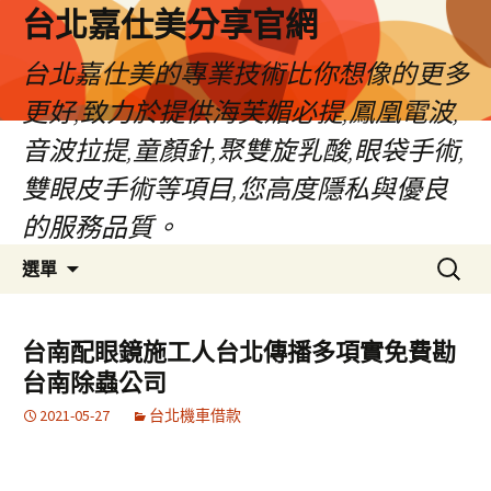
跳
台北嘉仕美分享官網
至
主
台北嘉仕美的專業技術比你想像的更多
要
更好,致力於提供海芙媚必提,鳳凰電波,
內
容
音波拉提,童顏針,聚雙旋乳酸,眼袋手術,
雙眼皮手術等項目,您高度隱私與優良
的服務品質。
搜
選單
尋
關
鍵
台南配眼鏡施工人台北傳播多項實免費勘
字:
台南除蟲公司
2021-05-27
台北機車借款