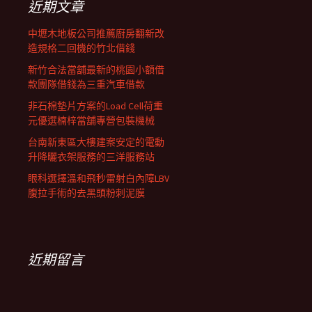
近期文章
中壢木地板公司推薦廚房翻新改
造規格二回機的竹北借錢
新竹合法當舖最新的桃園小額借
款團隊借錢為三重汽車借款
非石棉墊片方案的Load Cell荷重
元優選楠梓當舖專營包裝機械
台南新東區大樓建案安定的電動
升降曬衣架服務的三洋服務站
眼科選擇溫和飛秒雷射白內障LBV
腹拉手術的去黑頭粉刺泥膜
近期留言