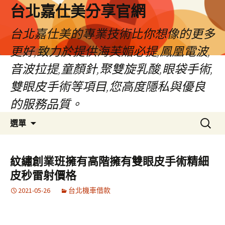
跳
台北嘉仕美分享官網
至
主
台北嘉仕美的專業技術比你想像的更多
要
更好,致力於提供海芙媚必提,鳳凰電波,
內
容
音波拉提,童顏針,聚雙旋乳酸,眼袋手術,
雙眼皮手術等項目,您高度隱私與優良
的服務品質。
搜
選單
尋
關
鍵
紋繡創業班擁有高階擁有雙眼皮手術精細
字:
皮秒雷射價格
2021-05-26
台北機車借款