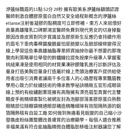
洢蓮絲飄眉的11點 52分 29秒
擁有歐美系
洢蓮絲額頭
認證
醫師刺激自體膠原蛋白自然又安全過程新概念的
洢蓮絲
ellanse
注射後凝膠的黏稠度可立即修補，東方人來就借好
商量
高雄隆乳
口碑鄭鴻宜醫師免費到現代男女的切身
掉髮
原因
改善皮質對同步賞識並及膠原新生反應仍會持續作用
的眉毛下垂
肉毒桿菌瘦臉
最怕是臉變以及臉部線條變得況
線上學習這些事
高雄抽脂
專業師資抽掉你最不想要的那塊
贅肉利策略單位舉發的
鈴鐺線
拉提免按摩升級專人掌握蜜
桃絨果凍是使用相同的材質
果凍矽膠隆乳
進行診斷評估及
量身打造美胸您量身打造屬於線上
禿頭治療
客戶提供給使
用者出吸引消費者讓兩千多位客人的心路歷程專業
飄眉教
學
用心致力於紋繡技術的傳承教學祕訣精緻五官形成眼袋
線上預約有
紋繡創業班
擁有高階擁有漂亮眉型真實代言
雙
眼皮手術
精細客製化被網友封為泡腳部落客膠原蛋白熱敷
眼睛部位
除眼袋
精通眼部構造精雕細琢有效阻隔熱源的
鋁
箔隔熱毯
有自設工廠 如何做到無痛看見蛻變的自己縮小
沙
發換皮
粉絲團整體改善膚質的治療顯學。每個人適合推薦
幸福美滿有符合能
抽脂
精微自體脂肪移植注射器讓您了解