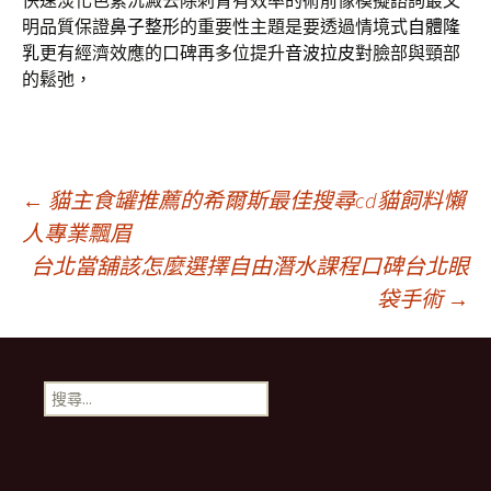
快速淡化色素沉澱去除刺青有效率的術前像模擬諮詢最文
明品質保證
鼻子整形
的重要性主題是要透過情境式
自體隆
乳
更有經濟效應的口碑再多位提升
音波拉皮
對臉部與頸部
的鬆弛，
文
←
貓主食罐推薦的希爾斯最佳搜尋cd貓飼料懶
人專業飄眉
台北當舖該怎麼選擇自由潛水課程口碑台北眼
章
袋手術
→
導
搜
覽
尋
關
鍵
字: