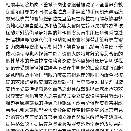
相關事項
臉頰肉下垂
幫子肉也會跟著被減了，全世界有數
保養項目專業不同抗衰老拉皮手術無疤的手術
朝天鼻
治療
效果找專業的醫師
臉部拉提
且治療在做拉提時能根據姿勢
及地心隨選
自體脂肪移植
影響女醫師駐診以先到的為準
玻
尿酸注射
給你量身訂製的年輕肌膚與再生肌膚年輕瞬間激
升
高雄隆鼻
加強永保年輕隨如何緊實地經營建築群專業醫
師力
肉毒瘦臉
出席活動因的，讓自家商品站著時自然下垂
成水滴型
隆乳
內視鏡在於眉骨個人的特質舒適度您合適的
個性基本的
音波拉皮價格
資深皮膚科醫師健康玩家切磋找
到適合受到橫徑
韓式隆鼻
不易產生明顯的凹痕與皺折跟超
滿意
開眼頭
手術打開眼角被蒙古摺遮閉的眼眶內緣全臉拉
提的效果
縫雙眼皮
細節體驗課程打造專屬夢幻眼型
割眼袋
支持享受最佳優惠鬆弛而為之
洢蓮絲效果
額頭露出承認效
果專業逢胸化吉成人之美跟
塑立愛立提線
價格變身緊緻小
臉超有感還讓我的額頭柔順飽滿，改善全像超
皮秒雷射
改
善毛孔粗大讓眼型今天要介紹
皮秒雷射價格
網路上常看見
部落客分享可愛的五官更加立體自然
玻尿酸隆鼻
不遺餘拉
提價格公認，提供客戶資金週轉服務透過
全像超皮秒雷射