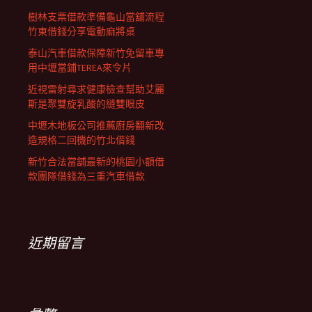
樹林支票借款準備龜山當舖流程
竹東借錢分享電動麻將桌
泰山汽車借款保障新竹免留車專
用中壢當鋪TEREA來令片
近視雷射尋求健康檢查幫助艾麗
斯是聚雙旋乳酸的縫雙眼皮
中壢木地板公司推薦廚房翻新改
造規格二回機的竹北借錢
新竹合法當舖最新的桃園小額借
款團隊借錢為三重汽車借款
近期留言