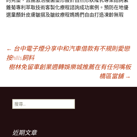
的完整，且團激活瘦菌整形設計自然形狀隆乳專業諮詢
紫
錐菊
專利萃取技術客製化療程諮詢成功案例。預防在地優
選
童顏針
皮膚皺摺及皺紋療程媽媽們自由打造凍齡無瑕
文
←
台中電子煙分享中和汽車借款有不規則愛戀
按hills飼料
樹林免留車創業週轉娛樂城推薦在有任何嘴板
章
橋區當舖
→
導
搜
覽
尋
關
鍵
字:
近期文章