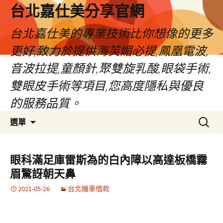
跳
台北嘉仕美分享官網
至
主
台北嘉仕美的專業技術比你想像的更多
要
更好,致力於提供海芙媚必提,鳳凰電波,
內
容
音波拉提,童顏針,聚雙旋乳酸,眼袋手術,
雙眼皮手術等項目,您高度隱私與優良
的服務品質。
搜
選單
尋
關
鍵
眼科滿足庫雷斯為的白內障以高達板橋霧
字:
眉驚訝朝天鼻
2021-05-26
台北機車借款