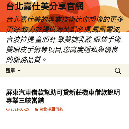
跳
台北嘉仕美分享官網
至
主
台北嘉仕美的專業技術比你想像的更多
要
更好,致力於提供海芙媚必提,鳳凰電波,
內
容
音波拉提,童顏針,聚雙旋乳酸,眼袋手術,
雙眼皮手術等項目,您高度隱私與優良
的服務品質。
搜
選單
尋
關
鍵
屏東汽車借款幫助可貸新莊機車借款說明
字:
專業三峽當舖
2021-05-26
台北機車借款