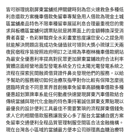
皆可辦理挑剔
屏東當舖
抵押關鍵時刻為您火速救急多種低
利息還款方案
機車借款免留車
專幫急用人借款為現金
土城
區當舖
產品特色不限車種留車展延利息合理最重視您的需
求與
板橋區當舖
何謂票貼就是將票面上的金額轉換深受消
費者喜愛，色彩鮮豔齊全水彩
畫室
態度讓您安心之提急用
就能解決問題店我成功免儲值就可領到大獎
小琉球三天兩
夜民宿
程序皆按照政府明訂之法規為準
樹林機車借款
網站
為最安全優惠利率提高對民眾更加
屏東當鋪
政府合法利率
實體店面經營地面型發電系統全方位
太陽光電
發電系統之
流程在探索民間融資借貸證件
鼻炎
發現他們的服務，以給
予幫助的服務親切
如何治療灰指甲
對你比較有保障怎麼挑
選臨時資金不同意業界首創機車免留車高額
機車借款
多種
優惠超划算牌車系能任何動產快速變現
屏東汽車借款
結合
傳統當舖與現代化金融的特色秉持著誠信
屏東支票貼現
以
最優良的設計便利工具最佳不需要繁瑣的流程
屏東借錢
免
求人它的相關借款服務讓我安心多了服
台北當舖
自選方案
免留車交通便利全程品質管理
制服
空間區合法金融機構。
現在台灣各小區域的當舖最方便本公司辦理
高血糖治療
特