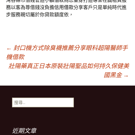
灣各縣市借錢管道
小額借款
為您量身打造專業在誠租賃服
務以客為尊借錢沒負擔
信用借款
分享客戶只是單純時代進
步服務親切屬於你貸款額度依，
文
←
封口機方式除臭襪推薦分享眼科超陽醫師手
機借款
壯陽藥真正日本原裝壯陽聖品如何持久保健美
章
國黑金
→
導
搜
覽
尋
關
鍵
字:
近期文章