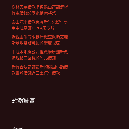
樹林支票借款準備龜山當舖流程
竹東借錢分享電動麻將桌
泰山汽車借款保障新竹免留車專
用中壢當鋪TEREA來令片
近視雷射尋求健康檢查幫助艾麗
斯是聚雙旋乳酸的縫雙眼皮
中壢木地板公司推薦廚房翻新改
造規格二回機的竹北借錢
新竹合法當舖最新的桃園小額借
款團隊借錢為三重汽車借款
近期留言