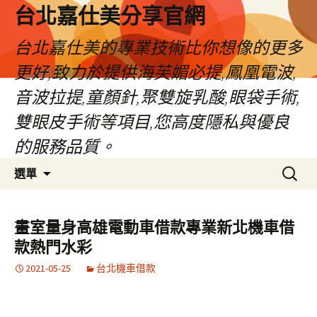
跳
台北嘉仕美分享官網
至
主
台北嘉仕美的專業技術比你想像的更多
要
更好,致力於提供海芙媚必提,鳳凰電波,
內
容
音波拉提,童顏針,聚雙旋乳酸,眼袋手術,
雙眼皮手術等項目,您高度隱私與優良
的服務品質。
搜
選單
尋
關
鍵
畫室量身高雄電動車借款專業新北機車借
字:
款熱門水彩
2021-05-25
台北機車借款