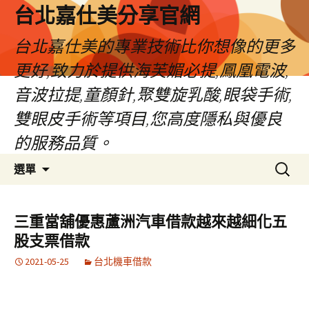
跳
台北嘉仕美分享官網
至
主
台北嘉仕美的專業技術比你想像的更多
要
更好,致力於提供海芙媚必提,鳳凰電波,
內
容
音波拉提,童顏針,聚雙旋乳酸,眼袋手術,
雙眼皮手術等項目,您高度隱私與優良
的服務品質。
搜
選單
尋
關
鍵
三重當舖優惠蘆洲汽車借款越來越細化五
字:
股支票借款
2021-05-25
台北機車借款