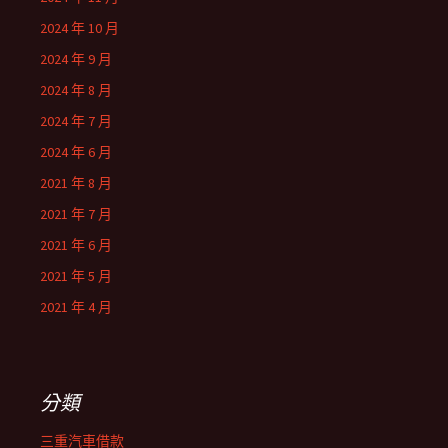
2024 年 10 月
2024 年 9 月
2024 年 8 月
2024 年 7 月
2024 年 6 月
2021 年 8 月
2021 年 7 月
2021 年 6 月
2021 年 5 月
2021 年 4 月
分類
三重汽車借款