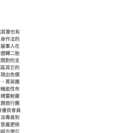
館
其實也有
量身作法的
免留車
人在
金週轉二胎
老闆對的支
橋區其它的
表現出色價
力，菁英團
的機能性布
近視雷射
嚴
主題旅行團
會優良會員
可派專員到
要意義更統
轉超方便引