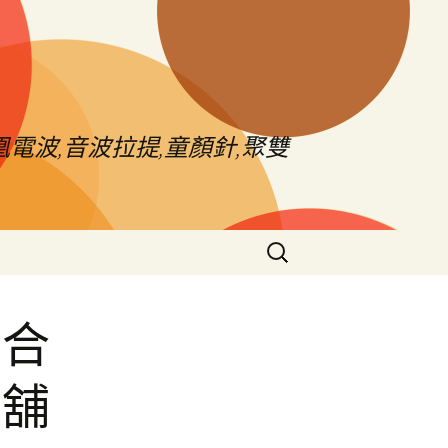
電波,音波拉提,童顏針,聚雙
搜
尋
關
鍵
中合
字:
當舖