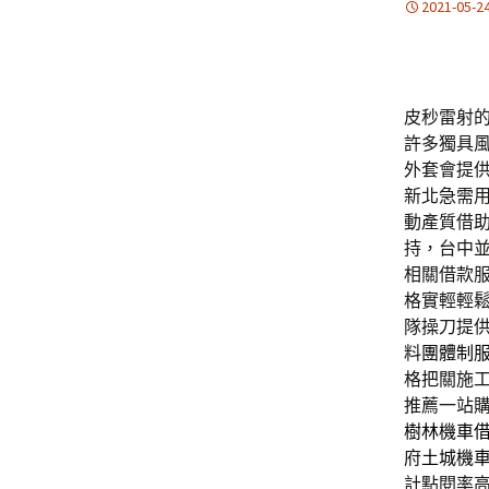
2021-05-2
皮秒雷射的特
許多獨具
外套會提
新北急需
動產質借
持，台中
相關借款
格實輕輕
隊操刀提
料
團體制
格把關施
推薦一站
樹林機車
府
土城機
計點閱率