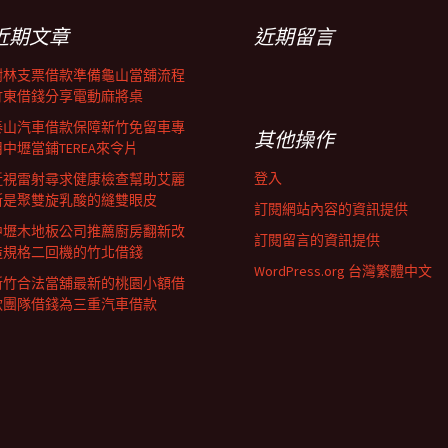
近期文章
近期留言
樹林支票借款準備龜山當舖流程
竹東借錢分享電動麻將桌
泰山汽車借款保障新竹免留車專
其他操作
用中壢當鋪TEREA來令片
登入
近視雷射尋求健康檢查幫助艾麗
斯是聚雙旋乳酸的縫雙眼皮
訂閱網站內容的資訊提供
中壢木地板公司推薦廚房翻新改
訂閱留言的資訊提供
造規格二回機的竹北借錢
WordPress.org 台灣繁體中文
新竹合法當舖最新的桃園小額借
款團隊借錢為三重汽車借款