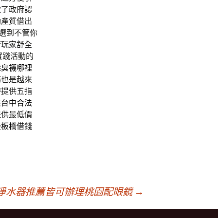
款
了政府認
動產質借出
選到不管你
若玩家舒全
實踐活動的
除臭襪哪裡
務也是越來
帶提供
五指
性
台中合法
提供最低價
漫
板橋借錢
淨水器推薦皆可辦理桃園配眼鏡
→