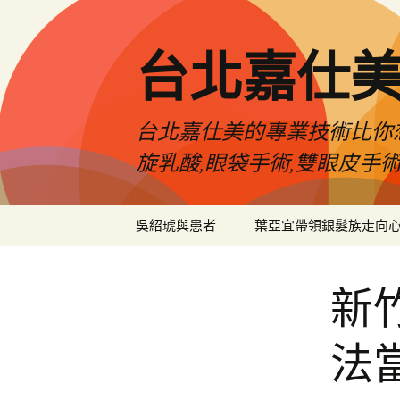
跳
至
主
台北嘉仕
要
內
容
台北嘉仕美的專業技術比你想
旋乳酸,眼袋手術,雙眼皮手
吳紹琥與患者
葉亞宜帶領銀髮族走向
新
法