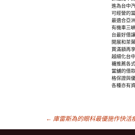
進為
台中
可經營的
最適合亞洲
有機車
三
台最好借
開展和
茶
買
滿額再
越細化
台
襪
推薦各
當舖
的借
格保證與
各種亦有
文
←
庫雷斯為的眼科最優施作快活