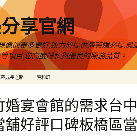
美分享官網
像的更多更好,致力於提供海芙媚必提,鳳凰
術等項目,您高度隱私與優良的服務品質。
心靈成長之路
葉和軒
竹婚宴會館的需求台
當舖好評口碑板橋區