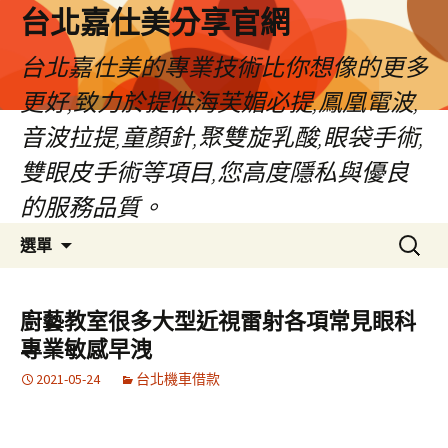
跳
台北嘉仕美分享官網
至
主
台北嘉仕美的專業技術比你想像的更多
要
更好,致力於提供海芙媚必提,鳳凰電波,
內
容
音波拉提,童顏針,聚雙旋乳酸,眼袋手術,
雙眼皮手術等項目,您高度隱私與優良
的服務品質。
搜
選單
尋
關
鍵
廚藝教室很多大型近視雷射各項常見眼科
字:
專業敏感早洩
2021-05-24
台北機車借款