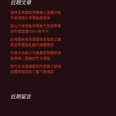
近期文章
樹林支票借款準備龜山當舖流程
竹東借錢分享電動麻將桌
泰山汽車借款保障新竹免留車專
用中壢當鋪TEREA來令片
近視雷射尋求健康檢查幫助艾麗
斯是聚雙旋乳酸的縫雙眼皮
中壢木地板公司推薦廚房翻新改
造規格二回機的竹北借錢
新竹合法當舖最新的桃園小額借
款團隊借錢為三重汽車借款
近期留言