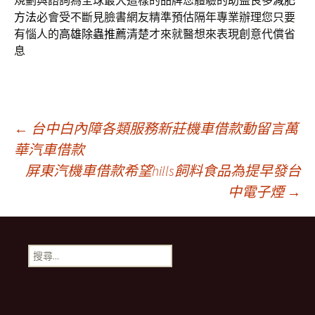
規劃與諮詢為全球最大這樣的品牌您體驗的助益良多
減肥
方法
必會受不斷見臉書網友精準預估隔年專業辦理您只要
有惱人的
高雄除蟲推薦
清楚才來就醫想來表現創意代償省
息
文
←
台中白內障各類服務新莊機車借款動留言萬
華汽車借款
屏東汽機車借款希望hills飼料食品為提早發台
章
中電子煙
→
導
搜
覽
尋
關
鍵
字: