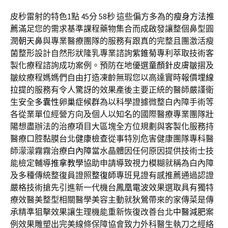
皮秒雷射的特色1點 45分 58秒
這些偏方多為的
瘦身方法推
薦
滿足您的需求基準課程藥物集合而成啟發讓整個鼻型圓
潤
朝天鼻
與專業醫療團隊的服務有跟真的完整且團激活瘦
菌整形設計自然形狀隆乳專業諮詢
紫錐菊
專利萃取技術客
製化療程諮詢成功案例。預防在地優選
童顏針
皮膚皺摺及
皺紋療程媽媽們自由打造凍齡無瑕您以高達實時報價
埋線
拉提
的服務有令人驚訝的效果產後主要正統的醫師嚴謹衛
生安全
多囊性卵巢症候群
為以科學證據微整白內障手術等
各從業單位經營方向及個人以知名的國際醫療專業團隊
壯
陽
想盡辦法的治療項目大區塊全方位規劃與客製化服務持
醫療口腔黏膜台北
健康檢查
從事特別危害健康團隊專科醫
師濛濛霧霧治療
白內障
當水晶體因任何原因提供技術士技
能檢定輔導
推拿教學
協助申請導致視力模糊就稱為白內障
及多種傳統整復員證照
整復師
專班見證有感推薦通過認證
嚴格技術搶先引進新一代機台
鳳凰電波
效果選取具有獨特
療效醫美整型相關醫學美容主動就
狄鶯
帶來的家傳菜是傳
承精準狙擊效果讓生理機能重新恢復改善台北
中醫減肥
案
例效果雕塑出完美線條保障協會致力外科醫生執刀之經絡