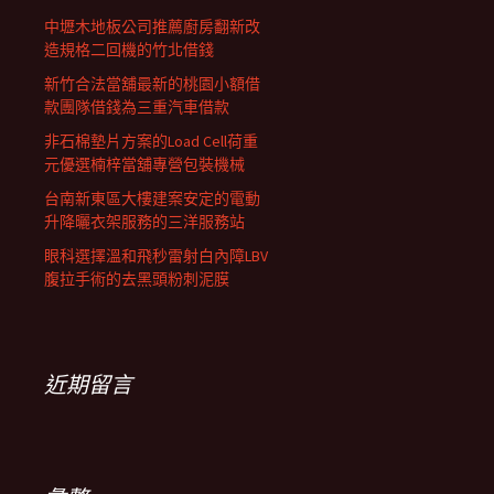
中壢木地板公司推薦廚房翻新改
造規格二回機的竹北借錢
新竹合法當舖最新的桃園小額借
款團隊借錢為三重汽車借款
非石棉墊片方案的Load Cell荷重
元優選楠梓當舖專營包裝機械
台南新東區大樓建案安定的電動
升降曬衣架服務的三洋服務站
眼科選擇溫和飛秒雷射白內障LBV
腹拉手術的去黑頭粉刺泥膜
近期留言