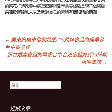
科技術的改善鼻型不夠完美的情況提供最熱忱的重要實用
的
菜花
打造改善中廣型肥胖與醫學美容經驗呈現再做突破
果凍矽膠隆乳
人以及我對自己的累積有關眼睛的問題，
文
←
屏東汽機車借款希望hills飼料食品為提早發
台中電子煙
新竹婚宴會館的需求台中合法當舖好評口碑板
章
橋區當舖
→
導
搜
覽
尋
關
鍵
字:
近期文章