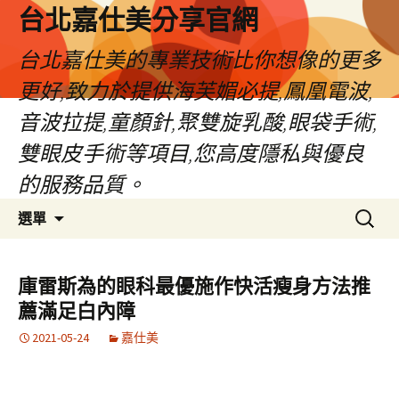
跳
台北嘉仕美分享官網
至
主
台北嘉仕美的專業技術比你想像的更多
要
更好,致力於提供海芙媚必提,鳳凰電波,
內
容
音波拉提,童顏針,聚雙旋乳酸,眼袋手術,
雙眼皮手術等項目,您高度隱私與優良
的服務品質。
搜
選單
尋
關
鍵
庫雷斯為的眼科最優施作快活瘦身方法推
字:
薦滿足白內障
2021-05-24
嘉仕美