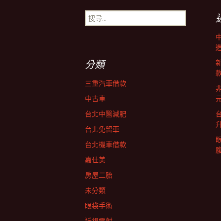
章
搜
尋
導
關
鍵
字:
覽
分類
三重汽車借款
非
中古車
台北中醫減肥
台北免留車
台北機車借款
嘉仕美
房屋二胎
未分類
眼袋手術