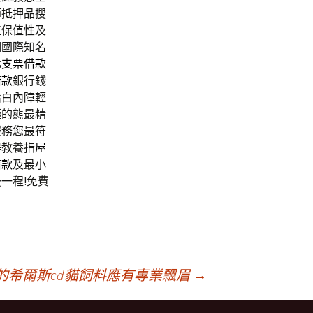
節抵押品搜
產保值性及
明國際知名
北支票借款
借款
銀行錢
給白內障輕
極的態最精
服務您最符
得教養指
屋
借款
及最小
一程!免費
的希爾斯cd貓飼料應有專業飄眉
→