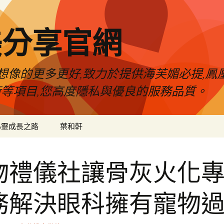
美分享官網
像的更多更好,致力於提供海芙媚必提,鳳凰
術等項目,您高度隱私與優良的服務品質。
心靈成長之路
葉和軒
物禮儀社讓骨灰火化
務解決眼科擁有寵物