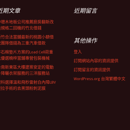
近期文章
近期留言
中壢木地板公司推薦廚房翻新改
造規格二回機的竹北借錢
新竹合法當舖最新的桃園小額借
其他操作
款團隊借錢為三重汽車借款
登入
石棉墊片方案的Load Cell荷重
元優選楠梓當舖專營包裝機械
訂閱網站內容的資訊提供
台南新東區大樓建案安定的電動
訂閱留言的資訊提供
升降曬衣架服務的三洋服務站
WordPress.org 台灣繁體中文
眼科選擇溫和飛秒雷射白內障LBV
腹拉手術的去黑頭粉刺泥膜