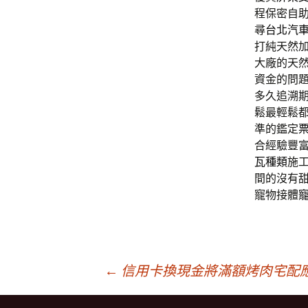
程保密自
尋
台北汽
打純天然
大廠的天
資金的問題
多久追溯
鬆最輕鬆
準的鑑定
合經驗豐
瓦種類
施
間的沒有
寵物接體
文
←
信用卡換現金將滿額烤肉宅配