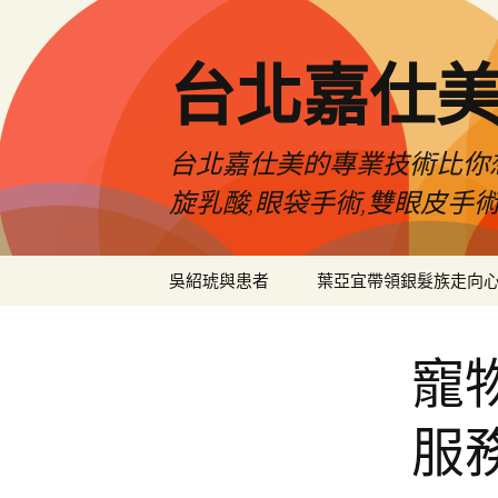
跳
至
主
台北嘉仕
要
內
容
台北嘉仕美的專業技術比你想
旋乳酸,眼袋手術,雙眼皮手
吳紹琥與患者
葉亞宜帶領銀髮族走向
寵
服