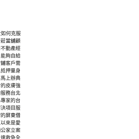
世
如何克服
新莊當舖
顧
司
不動產經
了能夠自給
當鋪
客戶需
免抵押量身
率馬上辦典
常的皮膚強
的服務
台北
為專家的
台
解決項目服
謂的
屏東借
直以來是愛
舖公家立案
火速救急全