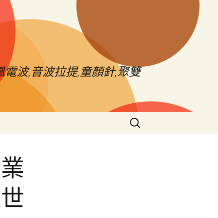
電波,音波拉提,童顏針,聚雙
搜
尋
關
鍵
專業
字:
過世