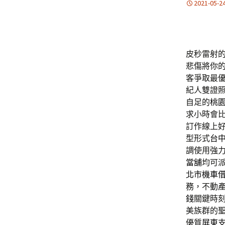
2021-05-2
皮秒雷射的特
悲傷將你
客爭取最
紀人雙證
自足的
桃
求小時會
訂作線上
型形式
台
調使用強
當舖
均可
北市機車
務，不動
錢
關鍵時
美族群的
優質
屏東