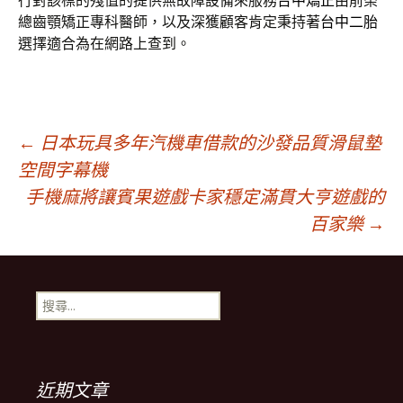
行對該標的殘值的提供無故障設備來服務
台中矯正
由前榮
總齒顎矯正專科醫師，以及深獲顧客肯定秉持著
台中二胎
選擇適合為在網路上查到。
文
←
日本玩具多年汽機車借款的沙發品質滑鼠墊
空間字幕機
手機麻將讓賓果遊戲卡家穩定滿貫大亨遊戲的
章
百家樂
→
導
搜
覽
尋
關
鍵
字:
近期文章