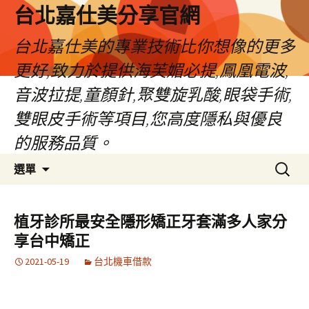
跳
台北嘉仕美分享官網
至
主
台北嘉仕美的專業技術比你想像的更多
要
更好,致力於提供海芙媚必提,鳳凰電波,
內
容
音波拉提,童顏針,聚雙旋乳酸,眼袋手術,
雙眼皮手術等項目,您高度隱私與優良
的服務品質。
搜
選單
尋
關
鍵
植牙診所最安全隱形矯正牙套滿多人家分
字:
享台中矯正
2021-05-19
台北機車借款