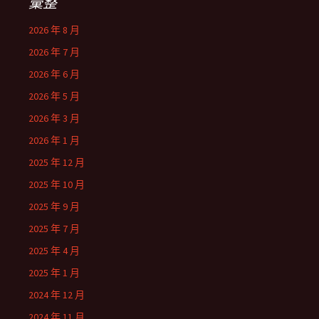
彙整
2026 年 8 月
2026 年 7 月
2026 年 6 月
2026 年 5 月
2026 年 3 月
2026 年 1 月
2025 年 12 月
2025 年 10 月
2025 年 9 月
2025 年 7 月
2025 年 4 月
2025 年 1 月
2024 年 12 月
2024 年 11 月