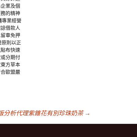
為企業及個
服務的精神
舖
專業經營
體諒借款人
免留車免押
營原則以正
氣貼布
快速
款或分期付
款東方草本
符合歐盟嚴
版分析代理紫錐花有別珍珠奶茶
→