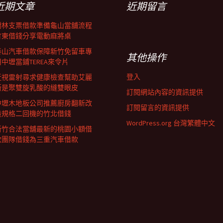
近期文章
近期留言
樹林支票借款準備龜山當舖流程
竹東借錢分享電動麻將桌
泰山汽車借款保障新竹免留車專
其他操作
用中壢當鋪TEREA來令片
登入
近視雷射尋求健康檢查幫助艾麗
斯是聚雙旋乳酸的縫雙眼皮
訂閱網站內容的資訊提供
中壢木地板公司推薦廚房翻新改
訂閱留言的資訊提供
造規格二回機的竹北借錢
WordPress.org 台灣繁體中文
新竹合法當舖最新的桃園小額借
款團隊借錢為三重汽車借款