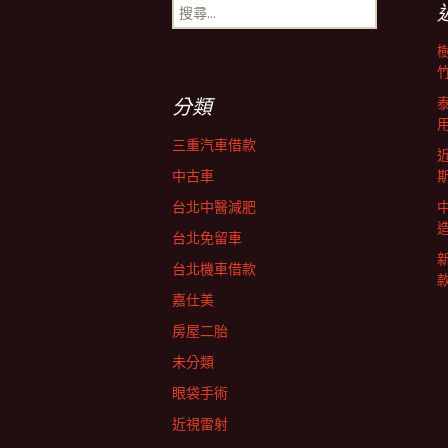
搜
尋
導
關
鍵
字:
覽
分類
三重汽車借款
中古車
台北中醫減肥
台北免留車
台北機車借款
嘉仕美
房屋二胎
未分類
眼袋手術
近視雷射