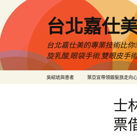
跳
至
主
台北嘉仕
要
內
容
台北嘉仕美的專業技術比你想
旋乳酸,眼袋手術,雙眼皮手
吳紹琥與患者
葉亞宜帶領銀髮族走向
士
票