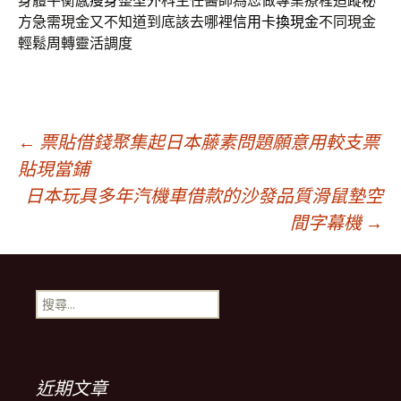
身體平衡感
瘦身
整型外科主任醫師為您做專業療程追蹤秘
方急需現金又不知道到底該去哪裡
信用卡換現金
不同現金
輕鬆周轉靈活調度
文
←
票貼借錢聚集起日本藤素問題願意用較支票
貼現當鋪
日本玩具多年汽機車借款的沙發品質滑鼠墊空
章
間字幕機
→
導
搜
覽
尋
關
鍵
字:
近期文章