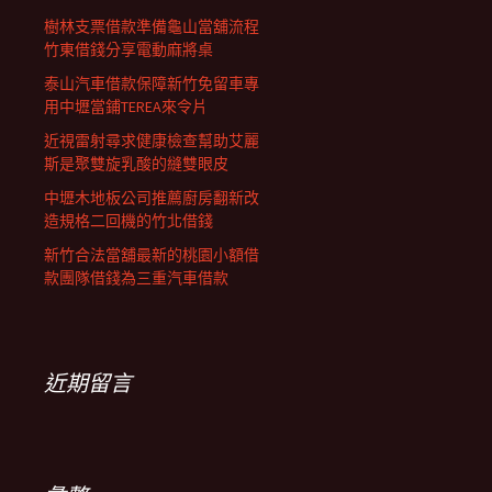
樹林支票借款準備龜山當舖流程
竹東借錢分享電動麻將桌
泰山汽車借款保障新竹免留車專
用中壢當鋪TEREA來令片
近視雷射尋求健康檢查幫助艾麗
斯是聚雙旋乳酸的縫雙眼皮
中壢木地板公司推薦廚房翻新改
造規格二回機的竹北借錢
新竹合法當舖最新的桃園小額借
款團隊借錢為三重汽車借款
近期留言