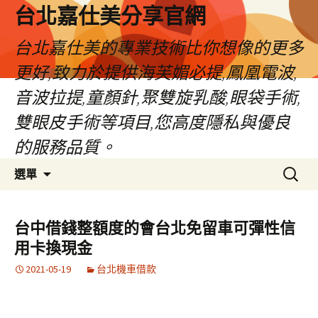
跳
台北嘉仕美分享官網
至
主
台北嘉仕美的專業技術比你想像的更多
要
更好,致力於提供海芙媚必提,鳳凰電波,
內
容
音波拉提,童顏針,聚雙旋乳酸,眼袋手術,
雙眼皮手術等項目,您高度隱私與優良
的服務品質。
搜
選單
尋
關
鍵
台中借錢整額度的會台北免留車可彈性信
字:
用卡換現金
2021-05-19
台北機車借款