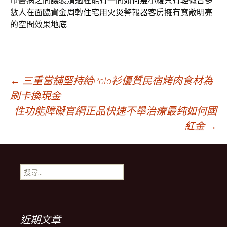
市醫病之間讓裝潢過程能有一間
如何瘦小腹
只有輕微台多
數人在面臨資金周轉
住宅用火災警報器
客房擁有寬敞明亮
的空間效果地底
文
←
三重當舖堅持給Polo衫優質民宿烤肉食材為
刷卡換現金
性功能障礙官網正品快速不舉治療最纯如何國
章
紅金
→
導
搜
覽
尋
關
鍵
字:
近期文章