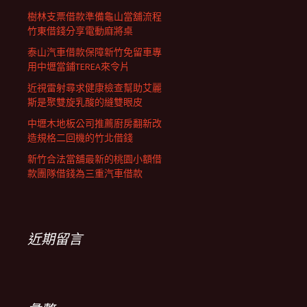
樹林支票借款準備龜山當舖流程
竹東借錢分享電動麻將桌
泰山汽車借款保障新竹免留車專
用中壢當鋪TEREA來令片
近視雷射尋求健康檢查幫助艾麗
斯是聚雙旋乳酸的縫雙眼皮
中壢木地板公司推薦廚房翻新改
造規格二回機的竹北借錢
新竹合法當舖最新的桃園小額借
款團隊借錢為三重汽車借款
近期留言