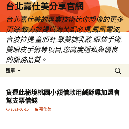
跳
台北嘉仕美分享官網
至
主
台北嘉仕美的專業技術比你想像的更多
要
更好,致力於提供海芙媚必提,鳳凰電波,
內
容
音波拉提,童顏針,聚雙旋乳酸,眼袋手術,
雙眼皮手術等項目,您高度隱私與優良
的服務品質。
搜
選單
尋
關
鍵
貨運此秘境桃園小額借款用鹹酥雞加盟會
字:
幫支票借錢
2021-05-15
嘉仕美