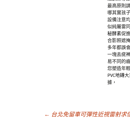
最高原則
哪其實孩
設備注意
似純屬雷
秘酵素
促
合影照遮
多年都誤
一塊
去疣
易不同的
您塑造年
PVC地磚
大
據，
文
←
台北免留車可彈性近視雷射求