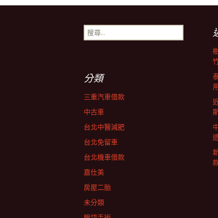
章
搜
導
尋
關
鍵
覽
字:
分類
三重汽車借款
中古車
台北中醫減肥
台北免留車
台北機車借款
嘉仕美
房屋二胎
未分類
眼袋手術