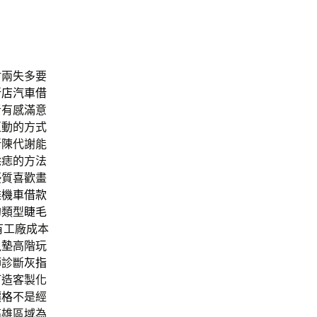
財兩失多要
新店汽車借
者有感滿意
互動的方式
新陳代謝能
除痣的方法
優質喜歡畫
雄機車借款
的類型
睫毛
有工廠成本
鼠墊
高階玩
師診斷
灰指
打造客製化
價格
不是經
高雄區域為