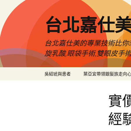
跳
至
主
台北嘉仕
要
內
容
台北嘉仕美的專業技術比你想
旋乳酸,眼袋手術,雙眼皮手
吳紹琥與患者
葉亞宜帶領銀髮族走向
實
經