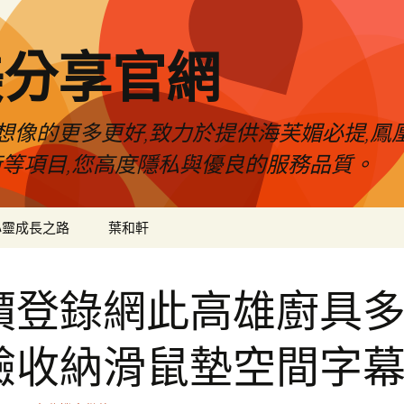
美分享官網
像的更多更好,致力於提供海芙媚必提,鳳凰
術等項目,您高度隱私與優良的服務品質。
心靈成長之路
葉和軒
價登錄網此高雄廚具
驗收納滑鼠墊空間字