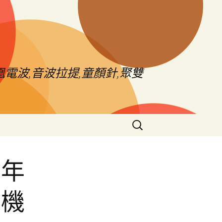
電波,音波拉提,童顏針,聚雙
搜
尋
關
鍵
多年
字:
幕機