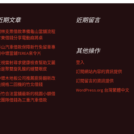
近期文章
近期留言
樹林支票借款準備龜山當舖流程
竹東借錢分享電動麻將桌
泰山汽車借款保障新竹免留車專
其他操作
用中壢當鋪TEREA來令片
登入
近視雷射尋求健康檢查幫助艾麗
斯是聚雙旋乳酸的縫雙眼皮
訂閱網站內容的資訊提供
中壢木地板公司推薦廚房翻新改
訂閱留言的資訊提供
造規格二回機的竹北借錢
WordPress.org 台灣繁體中文
新竹合法當舖最新的桃園小額借
款團隊借錢為三重汽車借款