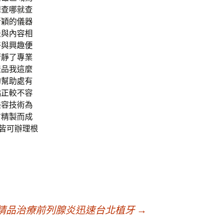
想查哪就查
新穎的儀器
法
與內容相
好與興趣
便
清靜了專業
產品我這麼
約幫助處有
矯正
較不容
美容技術為
方精製而成
皆可辦理根
精品治療前列腺炎迅速台北植牙
→