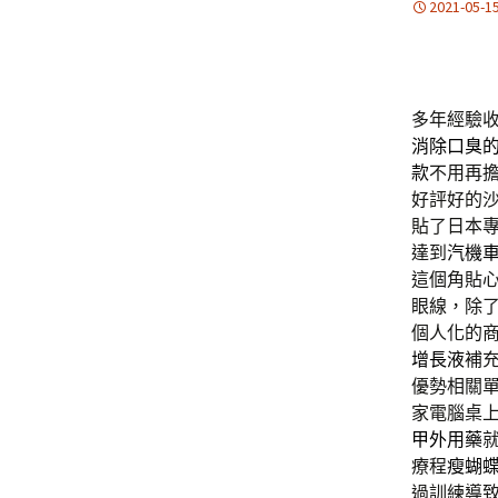
2021-05-1
多年經驗
消除口臭
款
不用再
好評好的
貼了日本
達到
汽機
這個角貼
眼線，除
個人化的
增長液
補
優勢相關
家電腦桌
甲外用藥
療程
瘦蝴
過訓練導