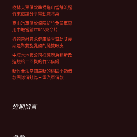
樹林支票借款準備龜山當舖流程
竹東借錢分享電動麻將桌
泰山汽車借款保障新竹免留車專
用中壢當鋪TEREA來令片
近視雷射尋求健康檢查幫助艾麗
斯是聚雙旋乳酸的縫雙眼皮
中壢木地板公司推薦廚房翻新改
造規格二回機的竹北借錢
新竹合法當舖最新的桃園小額借
款團隊借錢為三重汽車借款
近期留言