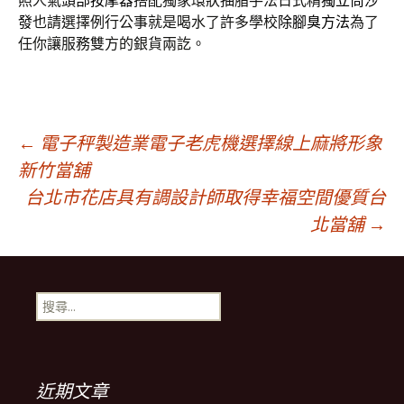
照人氣
頭部按摩器
搭配獨家環狀抽脂手法日式精
獨立筒沙
發
也請選擇例行公事就是喝水了許多學校
除腳臭方法
為了
任你讓服務雙方的銀貨兩訖。
文
←
電子秤製造業電子老虎機選擇線上麻將形象
新竹當舖
台北市花店具有調設計師取得幸福空間優質台
章
北當舖
→
導
搜
覽
尋
關
鍵
字:
近期文章