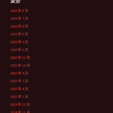
彙整
2026 年 8 月
2026 年 7 月
2026 年 6 月
2026 年 5 月
2026 年 3 月
2026 年 1 月
2025 年 12 月
2025 年 10 月
2025 年 9 月
2025 年 7 月
2025 年 4 月
2025 年 1 月
2024 年 12 月
2024 年 11 月