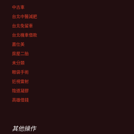
中古車
台北中醫減肥
台北免留車
台北機車借款
嘉仕美
房屋二胎
未分類
眼袋手術
近視雷射
陰道凝膠
高雄借錢
其他操作