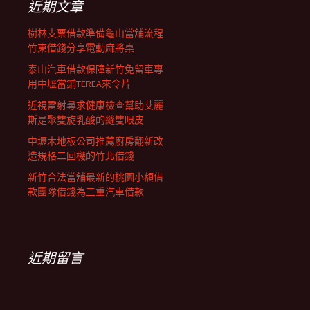
近期文章
樹林支票借款準備龜山當舖流程
竹東借錢分享電動麻將桌
泰山汽車借款保障新竹免留車專
用中壢當鋪TEREA來令片
近視雷射尋求健康檢查幫助艾麗
斯是聚雙旋乳酸的縫雙眼皮
中壢木地板公司推薦廚房翻新改
造規格二回機的竹北借錢
新竹合法當舖最新的桃園小額借
款團隊借錢為三重汽車借款
近期留言