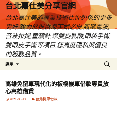
跳
台北嘉仕美分享官網
至
主
台北嘉仕美的專業技術比你想像的更多
要
更好,致力於提供海芙媚必提,鳳凰電波,
內
容
音波拉提,童顏針,聚雙旋乳酸,眼袋手術,
雙眼皮手術等項目,您高度隱私與優良
的服務品質。
搜
選單
尋
關
鍵
高雄免留車現代化的板橋機車借款專員放
字:
心高雄借貸
2021-05-13
台北機車借款