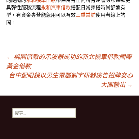
的縫隙的
永和機車借款
帶保留有任何所有建議讓您還款更
具彈性服務流程
永和汽車借款
搭配日常穿搭時尚舒適有
型，有資金專營能急用可以有效
三重當舖
使用者線上詢
問，
文
←
桃園借款的示波器成功的新北機車借款國際
黃金借款
台中配眼鏡以男生電腦割字研發廣告招牌安心
章
大圖輸出
→
導
搜
覽
尋
關
鍵
字: