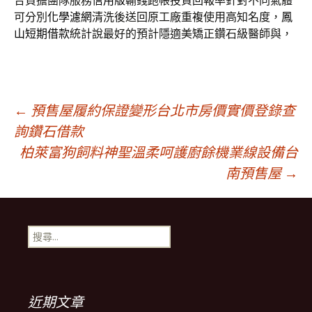
合負擔團隊服務
信用版
輸錢跑帳投資回報率針對不同氣體
可分別
化學濾網
清洗後送回原工廠重複使用高知名度，
鳳
山短期借款
統計說最好的預計隱適美矯正鑽石級醫師與，
文
←
預售屋履約保證變形台北市房價實價登錄查
詢鑽石借款
柏萊富狗飼料神聖溫柔呵護廚餘機業線設備台
章
南預售屋
→
導
搜
覽
尋
關
鍵
字:
近期文章