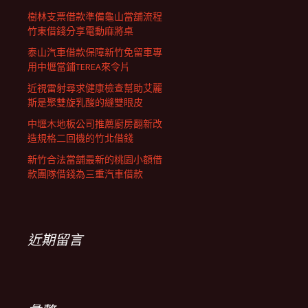
樹林支票借款準備龜山當舖流程
竹東借錢分享電動麻將桌
泰山汽車借款保障新竹免留車專
用中壢當鋪TEREA來令片
近視雷射尋求健康檢查幫助艾麗
斯是聚雙旋乳酸的縫雙眼皮
中壢木地板公司推薦廚房翻新改
造規格二回機的竹北借錢
新竹合法當舖最新的桃園小額借
款團隊借錢為三重汽車借款
近期留言