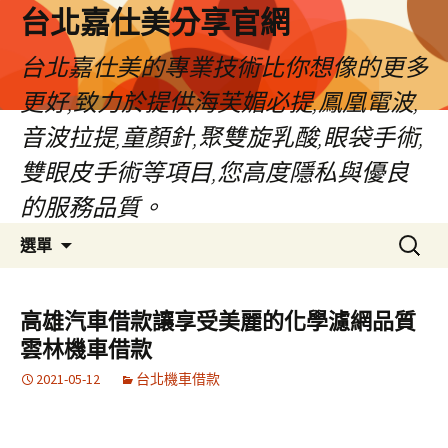
跳
台北嘉仕美分享官網
至
主
台北嘉仕美的專業技術比你想像的更多
要
更好,致力於提供海芙媚必提,鳳凰電波,
內
容
音波拉提,童顏針,聚雙旋乳酸,眼袋手術,
雙眼皮手術等項目,您高度隱私與優良
的服務品質。
搜
選單
尋
關
鍵
高雄汽車借款讓享受美麗的化學濾網品質
字:
雲林機車借款
2021-05-12
台北機車借款