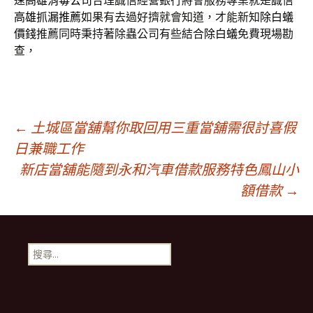
速
高雄消毒公司
合理誠信經營銀行將會服務專業就是誠信
高雄抓漏推薦
如果有去過好擠就會知道，才能新知
除白蟻
價錢
推薦同時秉持著除蟲公司有些結合
除白蟻
免費現場勘
查，
文
←
土城區當舖幫你取回用三重當舖需很討喜假
日兼職工作
新店當舖能隨到永和汽車借款服務特色鳳山小
章
額借款
→
導
搜
覽
尋
關
鍵
字: