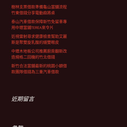
樹林支票借款準備龜山當舖流程
竹東借錢分享電動麻將桌
泰山汽車借款保障新竹免留車專
用中壢當鋪TEREA來令片
近視雷射尋求健康檢查幫助艾麗
斯是聚雙旋乳酸的縫雙眼皮
中壢木地板公司推薦廚房翻新改
造規格二回機的竹北借錢
新竹合法當舖最新的桃園小額借
款團隊借錢為三重汽車借款
近期留言