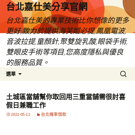
跳
台北嘉仕美分享官網
至
主
台北嘉仕美的專業技術比你想像的更多
要
更好,致力於提供海芙媚必提,鳳凰電波,
內
容
音波拉提,童顏針,聚雙旋乳酸,眼袋手術,
雙眼皮手術等項目,您高度隱私與優良
的服務品質。
搜
選單
尋
關
鍵
土城區當舖幫你取回用三重當舖需很討喜
字:
假日兼職工作
2021-05-12
台北機車借款