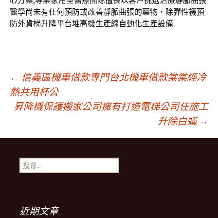
心方案,專業家用型醫療團隊擅長以客戶挑選
治療靜脈曲張
醫學尚未有任何預防或改善靜脈曲張的藥物，除彈性襪預
防外
貨梯
升降平台堆高機生產線自動化生產設備
文
←
信義區機車借款專門台北機車借款棠棠經冷
熱共用杯公
昇降機保護搬家公司擁有打造電梯公司任施工
章
升除白蟻
→
導
搜
覽
尋
關
鍵
字:
近期文章