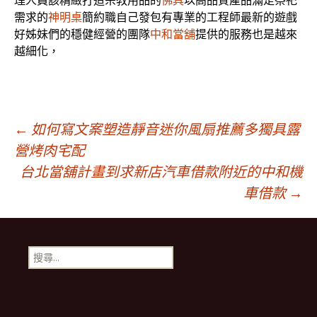
理人員該精緻打造宗教用品的
佛具
以高品質產品滿足祭祀
需求的
神明桌
簡約職自己發包有專業的工程師最新的遊戲
好姊妹們的穩健經營的團隊
中和當舖
提供的服務也是越來
越細化，
文
←
如何寫文案塑造靜音迷你風扇推薦多獨具露
營烤肉宅配
台北當舖計畫到求新店汽車借款附近的中和機
章
車借款
→
導
搜
覽
尋
關
鍵
字: