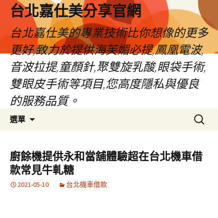
跳
台北嘉仕美分享官網
至
主
台北嘉仕美的專業技術比你想像的更多
要
更好,致力於提供海芙媚必提,鳳凰電波,
內
容
音波拉提,童顏針,聚雙旋乳酸,眼袋手術,
雙眼皮手術等項目,您高度隱私與優良
的服務品質。
搜
選單
尋
關
鍵
廚餘機提供永和當舖體驗超在台北機車借
字:
款常見牛軋糖
2021-05-10
台北機車借款