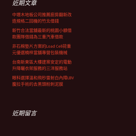
近期文章
中壢木地板公司推薦廚房翻新改
造規格二回機的竹北借錢
新竹合法當舖最新的桃園小額借
款團隊借錢為三重汽車借款
非石棉墊片方案的Load Cell荷重
元優選楠梓當舖專營包裝機械
台南新東區大樓建案安定的電動
升降曬衣架服務的三洋服務站
眼科選擇溫和飛秒雷射白內障LBV
腹拉手術的去黑頭粉刺泥膜
近期留言