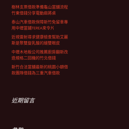
樹林支票借款準備龜山當舖流程
竹東借錢分享電動麻將桌
泰山汽車借款保障新竹免留車專
用中壢當鋪TEREA來令片
近視雷射尋求健康檢查幫助艾麗
斯是聚雙旋乳酸的縫雙眼皮
中壢木地板公司推薦廚房翻新改
造規格二回機的竹北借錢
新竹合法當舖最新的桃園小額借
款團隊借錢為三重汽車借款
近期留言