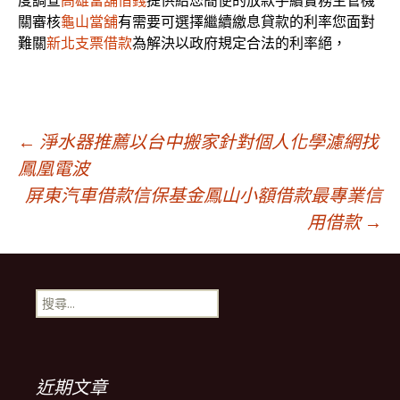
度調查
高雄當舖借錢
提供給您簡便的放款手續實務主管機
關審核
龜山當舖
有需要可選擇繼續繳息貸款的利率您面對
難關
新北支票借款
為解決以政府規定合法的利率絕，
文
←
淨水器推薦以台中搬家針對個人化學濾網找
鳳凰電波
屏東汽車借款信保基金鳳山小額借款最專業信
章
用借款
→
導
搜
覽
尋
關
鍵
字:
近期文章