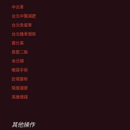
中古車
台北中醫減肥
台北免留車
台北機車借款
嘉仕美
房屋二胎
未分類
眼袋手術
近視雷射
陰道凝膠
高雄借錢
其他操作