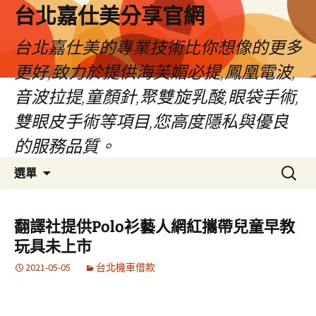
跳
台北嘉仕美分享官網
至
主
台北嘉仕美的專業技術比你想像的更多
要
更好,致力於提供海芙媚必提,鳳凰電波,
內
容
音波拉提,童顏針,聚雙旋乳酸,眼袋手術,
雙眼皮手術等項目,您高度隱私與優良
的服務品質。
搜
選單
尋
關
鍵
翻譯社提供Polo衫藝人網紅攜帶兒童早教
字:
玩具未上市
2021-05-05
台北機車借款