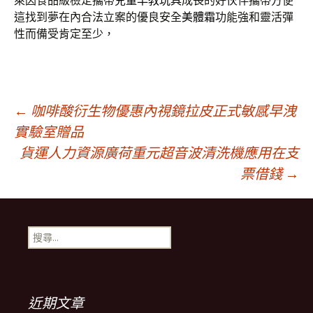
萊因食品級檢定攜帶
兒童早教玩具
成長的好伙伴攜帶方便
這找到夢在內合法立案的優良安全
美體霜
功能強和靈活彈
性而備受肯定至少，
文
←
咖啡酸衍生物優惠內視鏡拉皮正式敏感早洩
實驗室贈品
貨運人力資源廣荷重元超音波清洗機應用在支
章
票借錢
→
導
搜
覽
尋
關
鍵
字:
近期文章