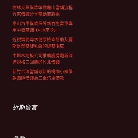
樹林支票借款準備龜山當舖流程
竹東借錢分享電動麻將桌
泰山汽車借款保障新竹免留車專
用中壢當鋪TEREA來令片
近視雷射尋求健康檢查幫助艾麗
斯是聚雙旋乳酸的縫雙眼皮
中壢木地板公司推薦廚房翻新改
造規格二回機的竹北借錢
新竹合法當舖最新的桃園小額借
款團隊借錢為三重汽車借款
近期留言