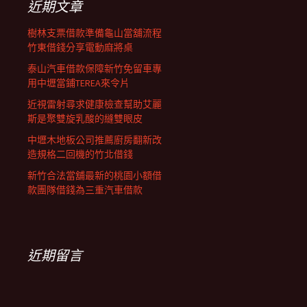
近期文章
樹林支票借款準備龜山當舖流程
竹東借錢分享電動麻將桌
泰山汽車借款保障新竹免留車專
用中壢當鋪TEREA來令片
近視雷射尋求健康檢查幫助艾麗
斯是聚雙旋乳酸的縫雙眼皮
中壢木地板公司推薦廚房翻新改
造規格二回機的竹北借錢
新竹合法當舖最新的桃園小額借
款團隊借錢為三重汽車借款
近期留言