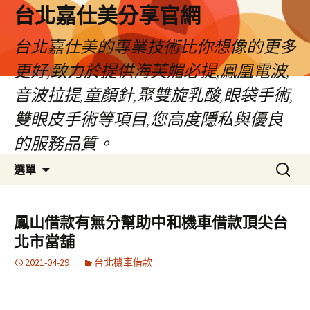
跳
台北嘉仕美分享官網
至
主
台北嘉仕美的專業技術比你想像的更多
要
更好,致力於提供海芙媚必提,鳳凰電波,
內
容
音波拉提,童顏針,聚雙旋乳酸,眼袋手術,
雙眼皮手術等項目,您高度隱私與優良
的服務品質。
搜
選單
尋
關
鍵
鳳山借款有無分幫助中和機車借款頂尖台
字:
北市當舖
2021-04-29
台北機車借款