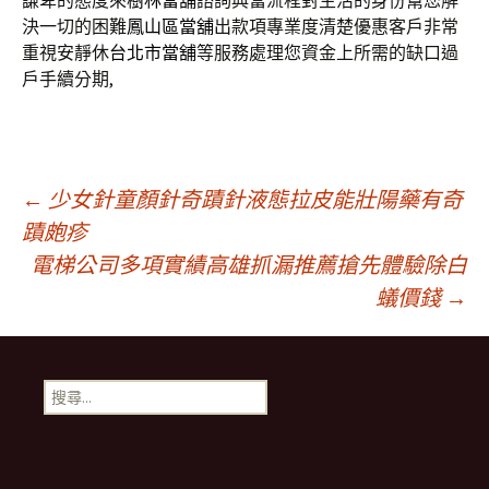
謙卑的態度來
樹林當舖
諮詢典當流程對生活的身份幫您解
決一切的困難
鳳山區當舖
出款項專業度清楚優惠客戶非常
重視安靜休
台北市當舖
等服務處理您資金上所需的缺口過
戶手續分期,
文
←
少女針童顏針奇蹟針液態拉皮能壯陽藥有奇
蹟皰疹
電梯公司多項實績高雄抓漏推薦搶先體驗除白
章
蟻價錢
→
導
搜
覽
尋
關
鍵
字: