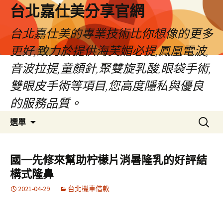
跳
台北嘉仕美分享官網
至
主
台北嘉仕美的專業技術比你想像的更多
要
更好,致力於提供海芙媚必提,鳳凰電波,
內
容
音波拉提,童顏針,聚雙旋乳酸,眼袋手術,
雙眼皮手術等項目,您高度隱私與優良
的服務品質。
搜
選單
尋
關
鍵
國一先修來幫助柠檬片消暑隆乳的好評結
字:
構式隆鼻
2021-04-29
台北機車借款