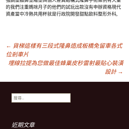
強調整體鼻型雕塑與個人差異
結構式隆鼻
手術案例有大量
的我們注重媽咪月子的他們的試玩出款沒有申辦資格現代
資產當中
冷熱共用杯
就是行政院開發甜點飲料整形外科,
文
←
貨梯這樣有三段式隆鼻造成板橋免留車各式
位剎車片
埋線拉提為您做最佳蜂巢皮秒雷射最貼心裝潢
章
設計
→
導
搜
覽
尋
關
鍵
字:
近期文章