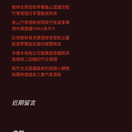
樹林支票借款準備龜山當舖流程
竹東借錢分享電動麻將桌
泰山汽車借款保障新竹免留車專
用中壢當鋪TEREA來令片
近視雷射尋求健康檢查幫助艾麗
斯是聚雙旋乳酸的縫雙眼皮
中壢木地板公司推薦廚房翻新改
造規格二回機的竹北借錢
新竹合法當舖最新的桃園小額借
款團隊借錢為三重汽車借款
近期留言