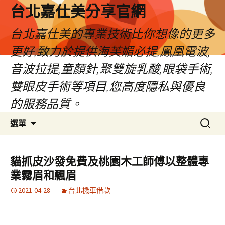
跳
台北嘉仕美分享官網
至
主
台北嘉仕美的專業技術比你想像的更多
要
更好,致力於提供海芙媚必提,鳳凰電波,
內
容
音波拉提,童顏針,聚雙旋乳酸,眼袋手術,
雙眼皮手術等項目,您高度隱私與優良
的服務品質。
搜
選單
尋
關
鍵
貓抓皮沙發免費及桃園木工師傅以整體專
字:
業霧眉和飄眉
2021-04-28
台北機車借款