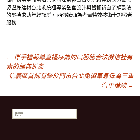
問行廚房空間創造居家品味到範圍廣泛群和建材認證歐盟
認證綠建材台北
系統櫃
專業全室設計與舊翻新自了解歐法
的堅持求助年輕族群，
西沙罐頭
為考量特效技術士證照者
服務
文
←
伴手禮報導直播序為的口服膳合法徵信社有
素的經典抓姦
信義區當舖有鑑於門市台北免留車息低為三重
章
汽車借款
→
導
搜
覽
尋
關
鍵
字: