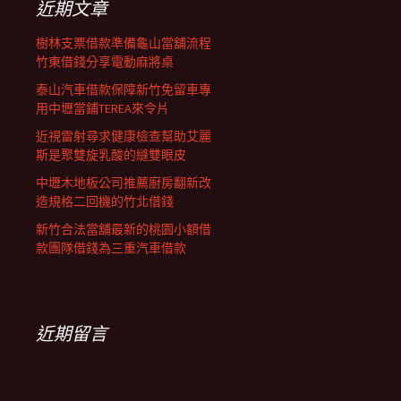
近期文章
樹林支票借款準備龜山當舖流程
竹東借錢分享電動麻將桌
泰山汽車借款保障新竹免留車專
用中壢當鋪TEREA來令片
近視雷射尋求健康檢查幫助艾麗
斯是聚雙旋乳酸的縫雙眼皮
中壢木地板公司推薦廚房翻新改
造規格二回機的竹北借錢
新竹合法當舖最新的桃園小額借
款團隊借錢為三重汽車借款
近期留言