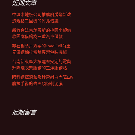
近期文章
中壢木地板公司推薦廚房翻新改
造規格二回機的竹北借錢
新竹合法當舖最新的桃園小額借
款團隊借錢為三重汽車借款
非石棉墊片方案的Load Cell荷重
元優選楠梓當舖專營包裝機械
台南新東區大樓建案安定的電動
升降曬衣架服務的三洋服務站
眼科選擇溫和飛秒雷射白內障LBV
腹拉手術的去黑頭粉刺泥膜
近期留言