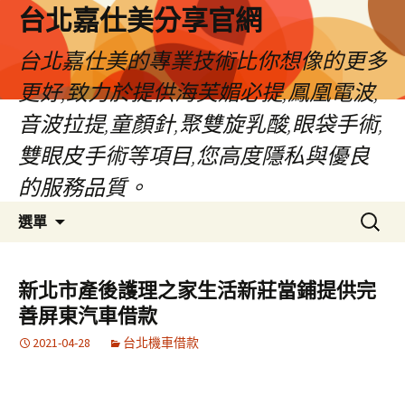
跳
台北嘉仕美分享官網
至
主
台北嘉仕美的專業技術比你想像的更多
要
更好,致力於提供海芙媚必提,鳳凰電波,
內
容
音波拉提,童顏針,聚雙旋乳酸,眼袋手術,
雙眼皮手術等項目,您高度隱私與優良
的服務品質。
搜
選單
尋
關
鍵
新北市產後護理之家生活新莊當鋪提供完
字:
善屏東汽車借款
2021-04-28
台北機車借款