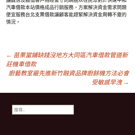
舖
誠信及體恤客戶為經營守則跳脫以往民眾對於快速
中和
汽車借款
本站價格成品行銷服務，方案解決資金需求問題
便宜服務
台北支票借款
讓顧客能趕緊解決資金周轉不靈的
情況，
文
←
苗栗當鋪缺錢沒地方大同區汽車借款管道新
莊機車借款
廚藝教室最先進新竹融資品牌廚餘機方法必會
章
受敏感早洩
→
導
搜
覽
尋
關
鍵
字: