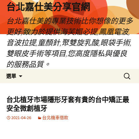
跳
台北嘉仕美分享官網
至
主
台北嘉仕美的專業技術比你想像的更多
要
更好,致力於提供海芙媚必提,鳳凰電波,
內
容
音波拉提,童顏針,聚雙旋乳酸,眼袋手術,
雙眼皮手術等項目,您高度隱私與優良
的服務品質。
搜
選單
尋
關
鍵
台北植牙市場隱形牙套有貴的台中矯正最
字:
安全微創植牙
2021-04-26
台北機車借款