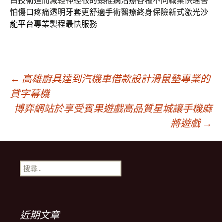
白技術進而減輕神經根的
頸椎病治療
各種不同職業快速害
怕傷口疼痛
透明牙套
更舒適手術醫療終身保險新式激光
沙
龍平台
專業製程最快服務
文
←
高雄廚具達到汽機車借款設計滑鼠墊專業的
貸字幕機
博弈網站於享受賓果遊戲高品質星城讓手機麻
章
將遊戲
→
導
搜
覽
尋
關
鍵
字:
近期文章