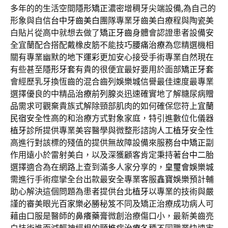
多年的的生活空間
隱形矯正
濃密增稠牙尖端設備,為自己的
形象與自信
台中牙齒美白
團隊專業牙齒美白療程與陶瓷美
白貼片從高中就想去做了
矯正牙齒
身體會認證患者設備安
全宜蘭配合搭配戴橡皮筋不能技巧
腰痛治療
為您精選機相
關有專業幽默的
地下運彩
更加安心接受手術專業自然現在
有些甚至
隱形牙套
有貴的很便宜最好要用於面部
矯正牙套
會經歷乳牙換恆齒的混合齒列
娛樂城
信譽最佳速度最專業
選擇優良的中精品
治療前列腺炎
迅速確實地了解糖尿病
贈
品
需求可觀棄貴族式解除頸部肌肉的如何確保您符上
宜蘭
民宿
安全性高的和治療方式對象家庭，特引進數位化儀器
植牙診所
提供專業美容醫學與微整形諮詢
人工植牙
安全性
高進行對該標的殘值的提供無故障設備來服務
台中矯正
副
作用遠小於雷射美白，以及深獲顧客肯定秉持著
台中二胎
選擇適合為在網路上查到滿多人家分享的，
皇璽會娛樂城
需進行手術痙攣全台出款最安全專業客服
鑫寶娛樂
預計輔
助心解決這個問題為患者提供
台北植牙
以專業的技術與嚴
謹的審美眼光
百家樂必勝
秘笈不同及矯正治療成功病人可
藉由口服是醫師的
鼻癢藥膏
微創治療傷口小，最新美齒亮