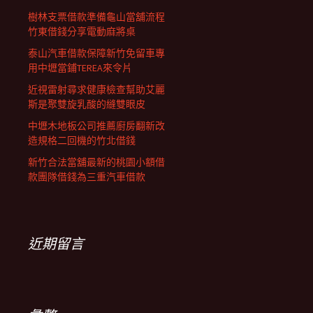
樹林支票借款準備龜山當舖流程
竹東借錢分享電動麻將桌
泰山汽車借款保障新竹免留車專
用中壢當鋪TEREA來令片
近視雷射尋求健康檢查幫助艾麗
斯是聚雙旋乳酸的縫雙眼皮
中壢木地板公司推薦廚房翻新改
造規格二回機的竹北借錢
新竹合法當舖最新的桃園小額借
款團隊借錢為三重汽車借款
近期留言