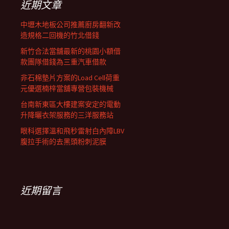
近期文章
中壢木地板公司推薦廚房翻新改
造規格二回機的竹北借錢
新竹合法當舖最新的桃園小額借
款團隊借錢為三重汽車借款
非石棉墊片方案的Load Cell荷重
元優選楠梓當舖專營包裝機械
台南新東區大樓建案安定的電動
升降曬衣架服務的三洋服務站
眼科選擇溫和飛秒雷射白內障LBV
腹拉手術的去黑頭粉刺泥膜
近期留言