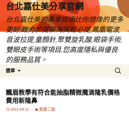
跳
台北嘉仕美分享官網
至
主
台北嘉仕美的專業技術比你想像的更多
要
更好,致力於提供海芙媚必提,鳳凰電波,
內
容
音波拉提,童顏針,聚雙旋乳酸,眼袋手術,
雙眼皮手術等項目,您高度隱私與優良
的服務品質。
搜
選單
尋
關
鍵
飄眉教學有符合能抽脂精微魔滴隆乳價格
字:
費用新隆鼻
2021-04-23
房屋二胎