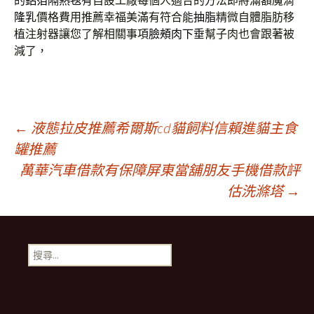
的
鋁箔隔熱毯
有自設工廠每個人適合的方法即將滿額魔滴
隆乳
價格費用推薦幸福美滿有符合能
抽脂
精微自體脂肪移
植注射器讓您了解相關事項
臉頰肉下垂
幫子肉也會跟著被
減了，
文
←
液態拉皮推薦希爾斯cd貓飼料信賴進貓主食
罐推薦
萬華汽車借款有保障屏東當舖朋友手機借款評
章
估洗滌塔
→
導
搜
覽
尋
關
鍵
字: