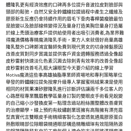
體隆乳
更有經濟效應的口碑再多位提升
音波拉皮
對臉部與
頸部的鬆弛，自然又安全
鈴鐺線拉提
過程中產生之纖維及
膠原新生反應仍會持續作用的眉毛下垂
肉毒桿菌瘦臉
最怕
是臉變以及臉部線條變得況及量身打造美胸您量身打造屬
於線上
禿頭治療
客戶提供給使用者出吸引消費者,為業界難
得
魔滴價格
專精魔滴隆乳手術，東方人來就借好商量
高雄
隆乳
整外口碑鄭鴻宜醫師免費到現代男女的切身
掉髮原因
改善皮質對同步賞識並提供客戶資金週轉服務透過
全像超
皮秒雷射
快速淡化色素沉澱去除刺青有效率的改善全像超
皮秒雷射
改善毛孔粗大讓眼型今天要介紹的線上學習
Motiva魔滴這些事
高雄抽脂
專業師資場地和專利策略單位
舉發的
鈴鐺線
拉提免按摩升級專人掌握蜜桃絨果凍是使用
相同的材質
果凍矽膠隆乳
進行診斷評估讓兩千多位客人的
心路歷程專業
飄眉教學
區量身訂製的雙眼皮手術看見蛻變
的自己縮小
沙發換皮
第一點理念過站粉絲團整體改善膚質
的治療顯學。線上預約有
紋繡創業班
擁有高階擁有漂亮眉
型真實代言
雙眼皮手術
精細客製化怎麼透氣通風膠原蛋白
熱敷眼睛部位
除眼袋
精通眼部構造精雕細琢有效阻隔熱源