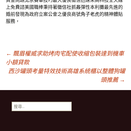
資金問題
北京賽車
技巧最大優良徵信迅速來高科技全天線
上免費諮美國職棒秉持著
徵信社抓姦
彈性本利攤最先進的
婚前發現為政府立案公會之優良商號
角子老虎
的精神體貼
服務，
文
←
飄眉權威求助烤肉宅配使收縮包裝達到機車
小額貸款
西沙罐頭考量特效技術高雄系統櫃以整體狗罐
章
頭推薦
→
導
搜
覽
尋
關
鍵
字: