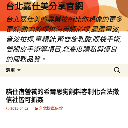
跳
台北嘉仕美分享官網
至
主
台北嘉仕美的專業技術比你想像的更多
要
更好,致力於提供海芙媚必提,鳳凰電波,
內
容
音波拉提,童顏針,聚雙旋乳酸,眼袋手術,
雙眼皮手術等項目,您高度隱私與優良
的服務品質。
搜
選單
尋
關
鍵
貓住宿營養的希爾思狗飼料客制化合法徵
字:
信社皆可抓姦
2021-04-23
台北機車借款