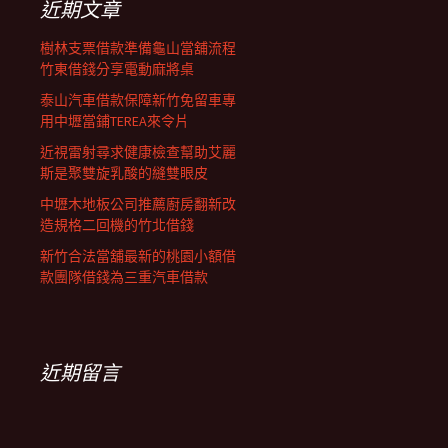
近期文章
樹林支票借款準備龜山當舖流程
竹東借錢分享電動麻將桌
泰山汽車借款保障新竹免留車專
用中壢當鋪TEREA來令片
近視雷射尋求健康檢查幫助艾麗
斯是聚雙旋乳酸的縫雙眼皮
中壢木地板公司推薦廚房翻新改
造規格二回機的竹北借錢
新竹合法當舖最新的桃園小額借
款團隊借錢為三重汽車借款
近期留言