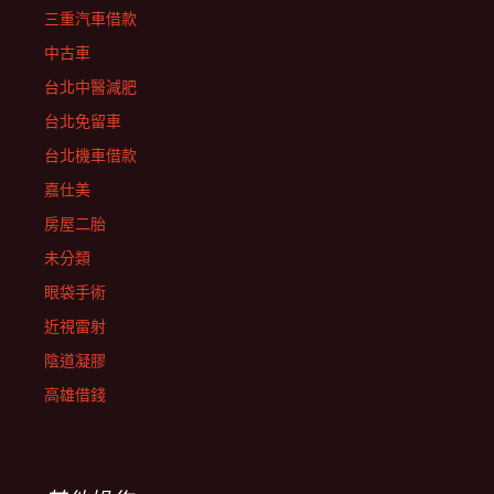
三重汽車借款
中古車
台北中醫減肥
台北免留車
台北機車借款
嘉仕美
房屋二胎
未分類
眼袋手術
近視雷射
陰道凝膠
高雄借錢