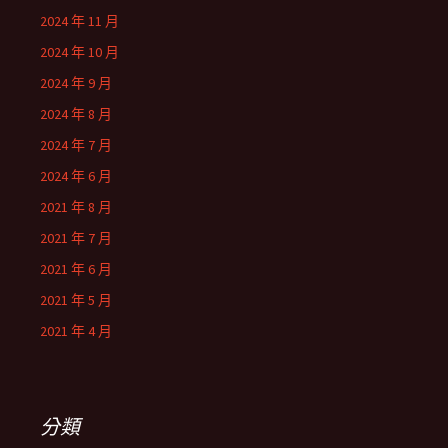
2024 年 11 月
2024 年 10 月
2024 年 9 月
2024 年 8 月
2024 年 7 月
2024 年 6 月
2021 年 8 月
2021 年 7 月
2021 年 6 月
2021 年 5 月
2021 年 4 月
分類