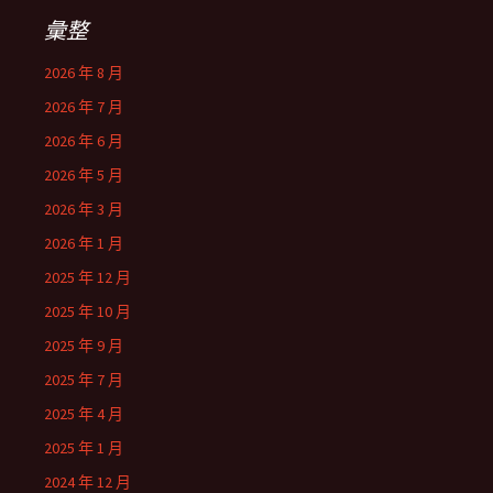
彙整
2026 年 8 月
2026 年 7 月
2026 年 6 月
2026 年 5 月
2026 年 3 月
2026 年 1 月
2025 年 12 月
2025 年 10 月
2025 年 9 月
2025 年 7 月
2025 年 4 月
2025 年 1 月
2024 年 12 月