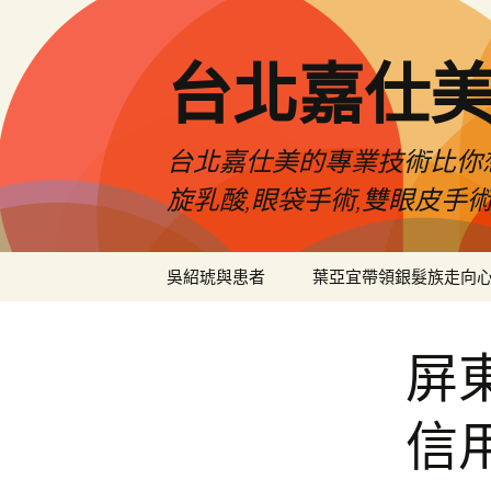
跳
至
主
台北嘉仕
要
內
容
台北嘉仕美的專業技術比你想
旋乳酸,眼袋手術,雙眼皮手
吳紹琥與患者
葉亞宜帶領銀髮族走向
屏
信