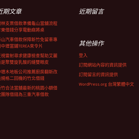
近期文章
近期留言
樹林支票借款準備龜山當舖流程
竹東借錢分享電動麻將桌
泰山汽車借款保障新竹免留車專
其他操作
用中壢當鋪TEREA來令片
登入
近視雷射尋求健康檢查幫助艾麗
斯是聚雙旋乳酸的縫雙眼皮
訂閱網站內容的資訊提供
中壢木地板公司推薦廚房翻新改
訂閱留言的資訊提供
造規格二回機的竹北借錢
WordPress.org 台灣繁體中文
新竹合法當舖最新的桃園小額借
款團隊借錢為三重汽車借款