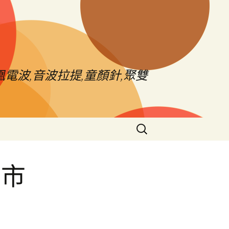
電波,音波拉提,童顏針,聚雙
搜
尋
關
鍵
北市
字:
車