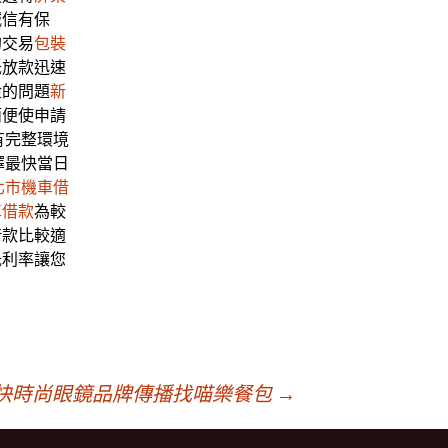
誠信有保
的交易
包裝
低放款迅速
金的問題
新
簡便使申請
有完整環境
擇最快當日
北市機車借
車借款
為較
借款比較適
低利率讓您
快時尚眼鏡品牌傳播找喵樂餐包
→