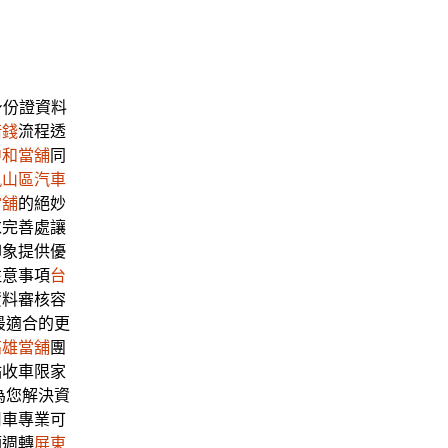
身份證資料
借錢
流程透
中和當舖
同
鳳山區汽車
當舖
的絕妙
求完善處讓
印象提供優
注意事項
台
資料審核容
最適合的更
高雄當舖
團
點收車限家
為您解決資
用車專業可
須週轉
屏東