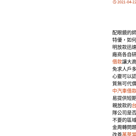
2021-04-2
配眼鏡的師傅
特優，如
明放款迅
廠商各自
借款
讓大
免求人戶
心靈可以
質無可代
中汽車借
易提供短
親放款的
隊公司是
不要的區
金周轉問
改善
萬華