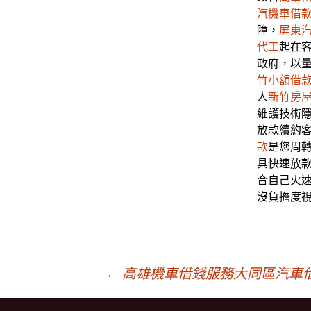
汽機車借
障，
屏東
代工
起在
政府，以
竹小額借
人
新竹房
維護技術
放款續約
款
是您周
具快速放
合自己火
沒負擔度
文
←
高雄機車借錢服務大同區汽車